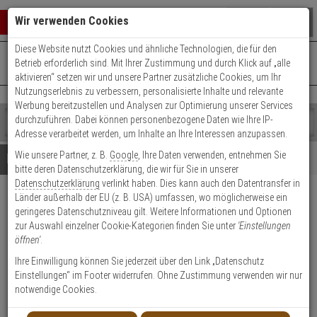
Warenkorb schließen
Suche öffnen
Warenko
Wir verwenden Cookies
Diese Website nutzt Cookies und ähnliche Technologien, die für den
+49 (0)821 899 493-0
Mo. - Do.: 8:00 - 16:30 | Fr.: 8:00 - 14:00 Uhr
0 ARTIKEL IM WARENKORB
Betrieb erforderlich sind. Mit Ihrer Zustimmung und durch Klick auf „alle
Kontaktservice nutzen
aktivieren“ setzen wir und unsere Partner zusätzliche Cookies, um Ihr
Ihr Warenkorb ist momentan leer.
Ergebnisse (
)
Nutzungserlebnis zu verbessern, personalisierte Inhalte und relevante
Fertig
Werbung bereitzustellen und Analysen zur Optimierung unserer Services
Shop
durchzuführen. Dabei können personenbezogene Daten wie Ihre IP-
durchsuchen
Adresse verarbeitet werden, um Inhalte an Ihre Interessen anzupassen.
Bitte
Es
Wie unsere Partner, z. B.
Google
, Ihre Daten verwenden, entnehmen Sie
geben
wurde
Details
Beratung
bitte deren Datenschutzerklärung, die wir für Sie in unserer
Sie
noch
Datenschutzerklärung
verlinkt haben. Dies kann auch den Datentransfer in
mindestens
Kategorien
Länder außerhalb der EU (z. B. USA) umfassen, wo möglicherweise ein
3
Suche
VIVOTEK FD9387-FR-V3(7-
geringeres Datenschutzniveau gilt. Weitere Informationen und Optionen
Zeichen
gestartet
22MM) IP-Kamera 5MPx T/N IR
zur Auswahl einzelner Cookie-Kategorien finden Sie unter
'Einstellungen
ein,
öffnen'
.
um
die
Produktmerkmale
Ihre Einwilligung können Sie jederzeit über den Link „Datenschutz
Suche
Einstellungen“ im Footer widerrufen. Ohne Zustimmung verwenden wir nur
zu
notwendige Cookies.
starten.