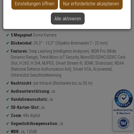
Einstellungen öffnen
Nur erforderliche akzeptieren
Alle aktivieren
Datenblatt drucken
Produktinformationen
5 Megapixel
Dome Kamera
Blickwinkel:
39,3° - 15,5° (Objektiv-Brennweite 7 - 22 mm)
Features:
Deep Learning (intelligente Analysen), WDR Pro (Wide
Dynamic Range), Trend Micro IoT Security, MicroSD/SDHC/SDXC Card
Slot, H.265, H.264, MJPEG, Smart Stream III, 3DNR, Stratocast, NDAA
(National Defense Authorization Act), Smart VCA, AI-powered,
Unterstützt Gesichtserkennung
Nachtsicht:
per Infrarot (Reichweite bis zu 50 m)
Audiounterstützung:
Ja
Vandalismusschutz:
Ja
SD-Karten-Slot:
Ja
Zoom:
48x digital
Gegenlichtkompensation:
Ja
WDR:
Ja, 120dB