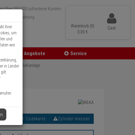
Über 350.000 zufriedene Kunden
r 15 Jahre Erfahrung
ler Versand
Warenkorb (0)
it Ihrer
Gast
0,
00
€
ookies, um
llen und
Daten wie
Angebote
Service
zerklärung,
üssel für Schließanlage
er in Länder
gilt.
r
errufen.
en
Mit Codekarte
Zylinder messen