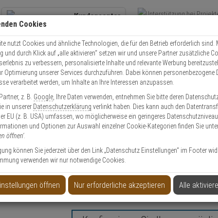
Kundencenter
enden Cookies
Übe
+49 (0)821 899 493-0
Schnel
Kontaktservice
nutzen
e nutzt Cookies und ähnliche Technologien, die für den Betrieb erforderlich sind. M
und durch Klick auf „alle aktivieren“ setzen wir und unsere Partner zusätzliche C
Mo. - Do.: 8:00 - 16:30 Fr. 8:00 - 14:00 Uhr
serlebnis zu verbessern, personalisierte Inhalte und relevante Werbung bereitzuste
r Optimierung unserer Services durchzuführen. Dabei können personenbezogene 
esse verarbeitet werden, um Inhalte an Ihre Interessen anzupassen.
Video
Zutritt
Einbruch
Brand
artner, z. B.
Google
, Ihre Daten verwenden, entnehmen Sie bitte deren Datenschut
olle
Schließzylinder
Schlüssel Nachmachen
WILKA Carat S1 Nachschl
Sie in unserer
Datenschutzerklärung
verlinkt haben. Dies kann auch den Datentransf
er EU (z. B. USA) umfassen, wo möglicherweise ein geringeres Datenschutzniveau 
ormationen und Optionen zur Auswahl einzelner Cookie-Kategorien finden Sie unte
en öffnen'
.
ligung können Sie jederzeit über den Link „Datenschutz Einstellungen“ im Footer wid
mmung verwenden wir nur notwendige Cookies.
 für Schließanlage
instellungen öffnen
Nur erforderliche akzeptieren
Alle aktivier