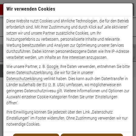
Warenkorb schließen
Suche öffnen
Warenko
Wir verwenden Cookies
Diese Website nutzt Cookies und ähnliche Technologien, die für den Betrieb
+49 (0)821 899 493-0
Mo. - Do.: 8:00 - 16:30 | Fr.: 8:00 - 14:00 Uhr
0 ARTIKEL IM WARENKORB
erforderlich sind. Mit Ihrer Zustimmung und durch Klick auf „alle aktivieren“
Kontaktservice nutzen
setzen wir und unsere Partner zusätzliche Cookies, um Ihr
Ihr Warenkorb ist momentan leer.
Ergebnisse (
)
Nutzungserlebnis zu verbessern, personalisierte Inhalte und relevante
Fertig
Werbung bereitzustellen und Analysen zur Optimierung unserer Services
Shop
durchzuführen. Dabei können personenbezogene Daten wie Ihre IP-Adresse
durchsuchen
verarbeitet werden, um Inhalte an Ihre Interessen anzupassen.
Bitte
Es
Wie unsere Partner, z. B.
Google
, Ihre Daten verwenden, entnehmen Sie bitte
geben
wurde
Details
Beratung
deren Datenschutzerklärung, die wir für Sie in unserer
Sie
noch
Datenschutzerklärung
verlinkt haben. Dies kann auch den Datentransfer in
mindestens
Kategorien
Länder außerhalb der EU (z. B. USA) umfassen, wo möglicherweise ein
3
Suche
WLX Pro Verlängerungsset
geringeres Datenschutzniveau gilt. Weitere Informationen und Optionen zur
Zeichen
gestartet
Auswahl einzelner Cookie-Kategorien finden Sie unter
'Einstellungen
ein,
außen (50 mm)
öffnen'
.
um
die
Ihre Einwilligung können Sie jederzeit über den Link „Datenschutz
Produktmerkmale
Suche
Einstellungen“ im Footer widerrufen. Ohne Zustimmung verwenden wir nur
zu
notwendige Cookies.
Datenblatt drucken
starten.