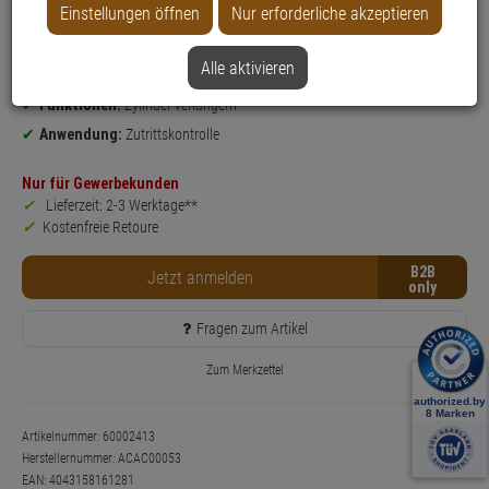
Produktinformationen
Einstellungen öffnen
Nur erforderliche akzeptieren
Zubehörartikel, Verlängerungsset
kompatibel mit:
wAppLoxx Pro Zylinder
Alle aktivieren
Einsatzbereich:
Tür
Funktionen:
Zylinder verlängern
Anwendung:
Zutrittskontrolle
Nur für Gewerbekunden
Lieferzeit: 2-3 Werktage**
Kostenfreie Retoure
B2B
Jetzt anmelden
Fragen zum Artikel
Zum Merkzettel
Artikelnummer: 60002413
Herstellernummer:
ACAC00053
EAN:
4043158161281