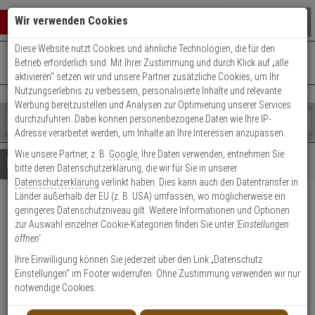
Warenkorb schließen
Suche öffnen
Warenko
Wir verwenden Cookies
Diese Website nutzt Cookies und ähnliche Technologien, die für den
+49 (0)821 899 493-0
Mo. - Do.: 8:00 - 16:30 | Fr.: 8:00 - 14:00 Uhr
0 ARTIKEL IM WARENKORB
Betrieb erforderlich sind. Mit Ihrer Zustimmung und durch Klick auf „alle
Kontaktservice nutzen
aktivieren“ setzen wir und unsere Partner zusätzliche Cookies, um Ihr
Ihr Warenkorb ist momentan leer.
Ergebnisse (
)
Nutzungserlebnis zu verbessern, personalisierte Inhalte und relevante
Fertig
Werbung bereitzustellen und Analysen zur Optimierung unserer Services
Shop
durchzuführen. Dabei können personenbezogene Daten wie Ihre IP-
durchsuchen
Adresse verarbeitet werden, um Inhalte an Ihre Interessen anzupassen.
Bitte
Es
Wie unsere Partner, z. B.
Google
, Ihre Daten verwenden, entnehmen Sie
geben
wurde
Details
Beratung
bitte deren Datenschutzerklärung, die wir für Sie in unserer
Sie
noch
Datenschutzerklärung
verlinkt haben. Dies kann auch den Datentransfer in
mindestens
Kategorien
Länder außerhalb der EU (z. B. USA) umfassen, wo möglicherweise ein
3
Suche
WLX Pro Verlängerungsset
geringeres Datenschutzniveau gilt. Weitere Informationen und Optionen
Zeichen
gestartet
zur Auswahl einzelner Cookie-Kategorien finden Sie unter
'Einstellungen
ein,
Halbzylinder (5 mm)
öffnen'
.
um
die
Ihre Einwilligung können Sie jederzeit über den Link „Datenschutz
Produktmerkmale
Suche
Einstellungen“ im Footer widerrufen. Ohne Zustimmung verwenden wir nur
zu
notwendige Cookies.
starten.
Datenblatt drucken