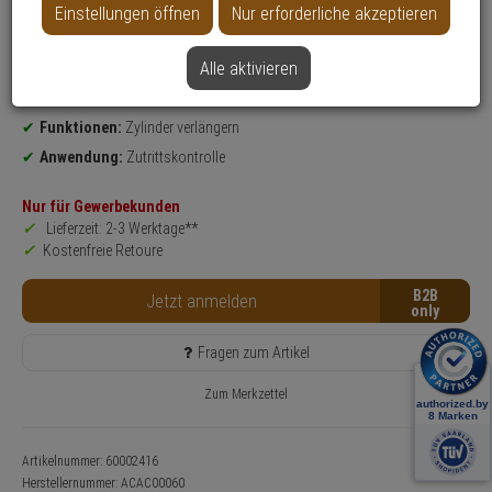
Einstellungen öffnen
Nur erforderliche akzeptieren
Produktinformationen
Zubehörartikel, Verlängerungsset
Alle aktivieren
kompatibel mit:
wAppLoxx Pro Zylinder
Einsatzbereich:
Tür
Funktionen:
Zylinder verlängern
Anwendung:
Zutrittskontrolle
Nur für Gewerbekunden
Lieferzeit: 2-3 Werktage**
Kostenfreie Retoure
B2B
Jetzt anmelden
Fragen zum Artikel
Zum Merkzettel
Artikelnummer: 60002416
Herstellernummer:
ACAC00060