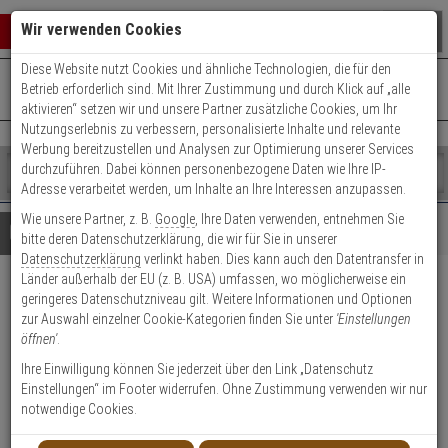
Warenkorb schließen
Suche öffnen
Warenko
Wir verwenden Cookies
Diese Website nutzt Cookies und ähnliche Technologien, die für den
+49 (0)821 899 493-0
Mo. - Do.: 8:00 - 16:30 | Fr.: 8:00 - 14:00 Uhr
0 ARTIKEL IM WARENKORB
Betrieb erforderlich sind. Mit Ihrer Zustimmung und durch Klick auf „alle
Kontaktservice nutzen
aktivieren“ setzen wir und unsere Partner zusätzliche Cookies, um Ihr
Ihr Warenkorb ist momentan leer.
Ergebnisse (
)
Nutzungserlebnis zu verbessern, personalisierte Inhalte und relevante
Fertig
Werbung bereitzustellen und Analysen zur Optimierung unserer Services
Shop
durchzuführen. Dabei können personenbezogene Daten wie Ihre IP-
durchsuchen
Adresse verarbeitet werden, um Inhalte an Ihre Interessen anzupassen.
Bitte
Es
Wie unsere Partner, z. B.
Google
, Ihre Daten verwenden, entnehmen Sie
geben
wurde
Details
Beratung
bitte deren Datenschutzerklärung, die wir für Sie in unserer
Sie
noch
Datenschutzerklärung
verlinkt haben. Dies kann auch den Datentransfer in
mindestens
Kategorien
Länder außerhalb der EU (z. B. USA) umfassen, wo möglicherweise ein
3
Suche
2er Bravus.2500 MX
geringeres Datenschutzniveau gilt. Weitere Informationen und Optionen
Zeichen
gestartet
zur Auswahl einzelner Cookie-Kategorien finden Sie unter
'Einstellungen
ein,
Doppelzyl. 30/35 6 Schl. ProCap
öffnen'
.
um
die
Ihre Einwilligung können Sie jederzeit über den Link „Datenschutz
Produktmerkmale
Suche
Einstellungen“ im Footer widerrufen. Ohne Zustimmung verwenden wir nur
zu
notwendige Cookies.
starten.
Zylinder messen