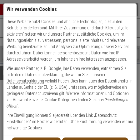
Warenkorb schließen
Suche öffnen
Warenko
Wir verwenden Cookies
Diese Website nutzt Cookies und ähnliche Technologien, die für den
+49 (0)821 899 493-0
Mo. - Do.: 8:00 - 16:30 | Fr.: 8:00 - 14:00 Uhr
0 ARTIKEL IM WARENKORB
Betrieb erforderlich sind. Mit Ihrer Zustimmung und durch Klick auf „alle
Kontaktservice nutzen
aktivieren“ setzen wir und unsere Partner zusätzliche Cookies, um Ihr
Ihr Warenkorb ist momentan leer.
Ergebnisse (
)
Nutzungserlebnis zu verbessern, personalisierte Inhalte und relevante
Fertig
Werbung bereitzustellen und Analysen zur Optimierung unserer Services
Shop
durchzuführen. Dabei können personenbezogene Daten wie Ihre IP-
durchsuchen
Adresse verarbeitet werden, um Inhalte an Ihre Interessen anzupassen.
Bitte
Es
Wie unsere Partner, z. B.
Google
, Ihre Daten verwenden, entnehmen Sie
geben
wurde
Details
Beratung
bitte deren Datenschutzerklärung, die wir für Sie in unserer
Sie
noch
Datenschutzerklärung
verlinkt haben. Dies kann auch den Datentransfer in
mindestens
Kategorien
Länder außerhalb der EU (z. B. USA) umfassen, wo möglicherweise ein
3
Suche
Abus Bravus.2500 MX
geringeres Datenschutzniveau gilt. Weitere Informationen und Optionen
Zeichen
gestartet
zur Auswahl einzelner Cookie-Kategorien finden Sie unter
'Einstellungen
ein,
Doppelzyl. 40/40 3 Schl ProCap
öffnen'
.
um
die
Ihre Einwilligung können Sie jederzeit über den Link „Datenschutz
Produktmerkmale
Suche
Einstellungen“ im Footer widerrufen. Ohne Zustimmung verwenden wir nur
zu
notwendige Cookies.
starten.
Zylinder messen