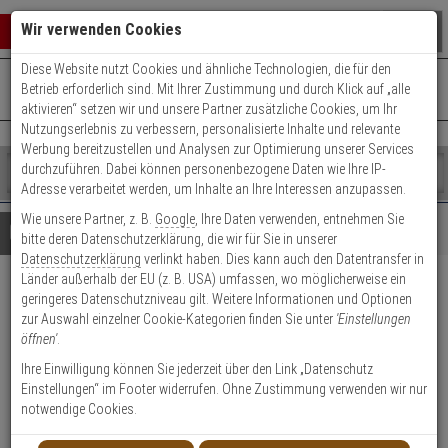
Warenkorb schließen
Suche öffnen
Warenko
Wir verwenden Cookies
Diese Website nutzt Cookies und ähnliche Technologien, die für den
+49 (0)821 899 493-0
Mo. - Do.: 8:00 - 16:30 | Fr.: 8:00 - 14:00 Uhr
0 ARTIKEL IM WARENKORB
Betrieb erforderlich sind. Mit Ihrer Zustimmung und durch Klick auf „alle
Kontaktservice nutzen
aktivieren“ setzen wir und unsere Partner zusätzliche Cookies, um Ihr
Ihr Warenkorb ist momentan leer.
Ergebnisse (
)
Nutzungserlebnis zu verbessern, personalisierte Inhalte und relevante
Fertig
Werbung bereitzustellen und Analysen zur Optimierung unserer Services
Shop
durchzuführen. Dabei können personenbezogene Daten wie Ihre IP-
durchsuchen
Adresse verarbeitet werden, um Inhalte an Ihre Interessen anzupassen.
Bitte
Es
Wie unsere Partner, z. B.
Google
, Ihre Daten verwenden, entnehmen Sie
geben
wurde
Details
Beratung
bitte deren Datenschutzerklärung, die wir für Sie in unserer
Sie
noch
Datenschutzerklärung
verlinkt haben. Dies kann auch den Datentransfer in
mindestens
Kategorien
Länder außerhalb der EU (z. B. USA) umfassen, wo möglicherweise ein
3
Suche
2er Bravus.2500 MX
geringeres Datenschutzniveau gilt. Weitere Informationen und Optionen
Zeichen
gestartet
zur Auswahl einzelner Cookie-Kategorien finden Sie unter
'Einstellungen
ein,
Doppelzyl. 35/35 6 Schl. ProCap
öffnen'
.
um
die
Ihre Einwilligung können Sie jederzeit über den Link „Datenschutz
Produktmerkmale
Suche
Einstellungen“ im Footer widerrufen. Ohne Zustimmung verwenden wir nur
zu
notwendige Cookies.
starten.
Zylinder messen