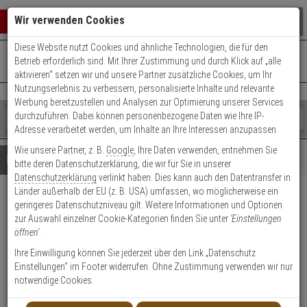
Warenkorb schließen
Suche öffnen
Warenko
Wir verwenden Cookies
Diese Website nutzt Cookies und ähnliche Technologien, die für den
+49 (0)821 899 493-0
Mo. - Do.: 8:00 - 16:30 | Fr.: 8:00 - 14:00 Uhr
0 ARTIKEL IM WARENKORB
Betrieb erforderlich sind. Mit Ihrer Zustimmung und durch Klick auf „alle
Kontaktservice nutzen
aktivieren“ setzen wir und unsere Partner zusätzliche Cookies, um Ihr
Ihr Warenkorb ist momentan leer.
Ergebnisse (
)
Nutzungserlebnis zu verbessern, personalisierte Inhalte und relevante
Fertig
Werbung bereitzustellen und Analysen zur Optimierung unserer Services
Shop
durchzuführen. Dabei können personenbezogene Daten wie Ihre IP-
durchsuchen
Adresse verarbeitet werden, um Inhalte an Ihre Interessen anzupassen.
Bitte
Es
Wie unsere Partner, z. B.
Google
, Ihre Daten verwenden, entnehmen Sie
geben
wurde
Details
Beratung
bitte deren Datenschutzerklärung, die wir für Sie in unserer
Sie
noch
Datenschutzerklärung
verlinkt haben. Dies kann auch den Datentransfer in
mindestens
Kategorien
Länder außerhalb der EU (z. B. USA) umfassen, wo möglicherweise ein
3
Suche
2er Bravus.3500 MX
geringeres Datenschutzniveau gilt. Weitere Informationen und Optionen
Zeichen
gestartet
zur Auswahl einzelner Cookie-Kategorien finden Sie unter
'Einstellungen
ein,
Doppelzyl. 40/40 6 Schl. ProCap
öffnen'
.
um
die
Ihre Einwilligung können Sie jederzeit über den Link „Datenschutz
Produktmerkmale
Suche
Einstellungen“ im Footer widerrufen. Ohne Zustimmung verwenden wir nur
zu
notwendige Cookies.
starten.
Zylinder messen