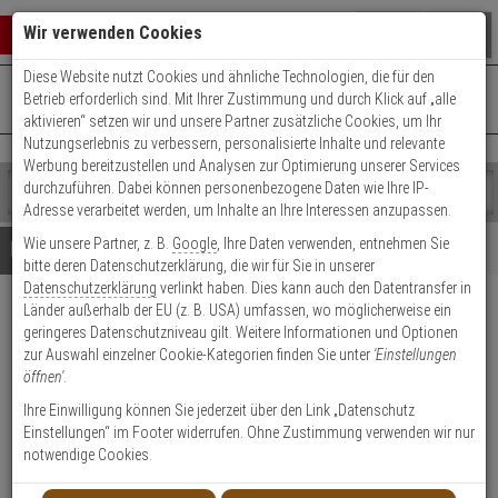
Warenkorb schließen
Suche öffnen
Warenko
Wir verwenden Cookies
Diese Website nutzt Cookies und ähnliche Technologien, die für den
+49 (0)821 899 493-0
Mo. - Do.: 8:00 - 16:30 | Fr.: 8:00 - 14:00 Uhr
0 ARTIKEL IM WARENKORB
Betrieb erforderlich sind. Mit Ihrer Zustimmung und durch Klick auf „alle
Kontaktservice nutzen
aktivieren“ setzen wir und unsere Partner zusätzliche Cookies, um Ihr
Ihr Warenkorb ist momentan leer.
Ergebnisse (
)
Nutzungserlebnis zu verbessern, personalisierte Inhalte und relevante
Fertig
Werbung bereitzustellen und Analysen zur Optimierung unserer Services
Shop
durchzuführen. Dabei können personenbezogene Daten wie Ihre IP-
durchsuchen
Adresse verarbeitet werden, um Inhalte an Ihre Interessen anzupassen.
Bitte
Es
Wie unsere Partner, z. B.
Google
, Ihre Daten verwenden, entnehmen Sie
geben
wurde
Details
Beratung
bitte deren Datenschutzerklärung, die wir für Sie in unserer
Sie
noch
Datenschutzerklärung
verlinkt haben. Dies kann auch den Datentransfer in
mindestens
Kategorien
Länder außerhalb der EU (z. B. USA) umfassen, wo möglicherweise ein
3
Suche
2er CES RHM Doppelzylinder
geringeres Datenschutzniveau gilt. Weitere Informationen und Optionen
Zeichen
gestartet
35,5/40,5 mit 6 Schl.
zur Auswahl einzelner Cookie-Kategorien finden Sie unter
'Einstellungen
ein,
öffnen'
.
um
die
Produktmerkmale
Ihre Einwilligung können Sie jederzeit über den Link „Datenschutz
Suche
Einstellungen“ im Footer widerrufen. Ohne Zustimmung verwenden wir nur
zu
notwendige Cookies.
starten.
Zylinder messen