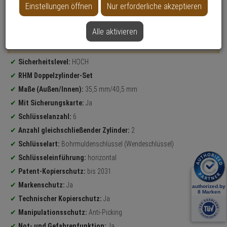
Einstellungen öffnen
Nur erforderliche akzeptieren
Datenblatt drucken
Alle aktivieren
Weitere Varianten...
Produktinformationen
Sicherheitslevel:
HOCH
RHM Doppelzylinder-Set
Maße (Außen/Innen):
35,5 mm/40,5 mm
Mit Sicherungskarte:
Ja
Schlüsselanzahl:
6
Anzahl gleichschließender Zylinder:
2
Schlüsselart:
Bohrmuldenschlüssel (Wendeschlüssel)
Schlüsseleinführung:
horizontal
Patent-Kopierschutz:
bis 2031
Markenschutz:
Ja
Technischer Kopierschutz:
Ja
Manipulationsschutz:
Anti-Picking
Not- und Gefahrenfunktion:
Ja