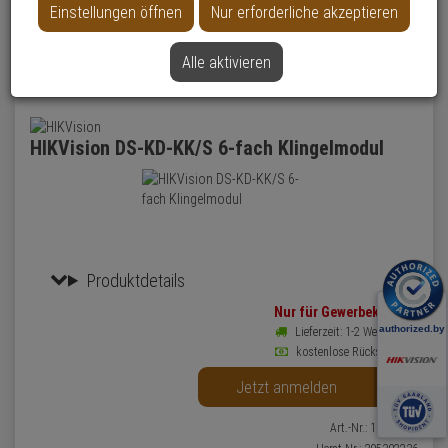
Einstellungen öffnen
Nur erforderliche akzeptieren
Ihre Auswahl anzeigen
Alle aktivieren
Konfigurator-
Navigation
HIKVision DS-KD-KK/S 6-fach Klingelmodul
Produktdetails
Nur für Gewerbekunden
Lieferzeit: 1-2 Werktage**
kostenlose Rücksendung
B2B
Jetzt anmelden
Art.-Nr.: 10031632