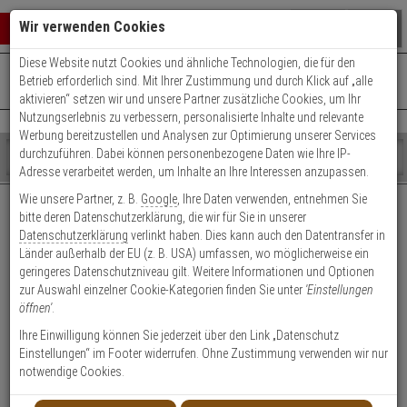
Warenkorb schließen
Suche öffnen
Warenko
Wir verwenden Cookies
Diese Website nutzt Cookies und ähnliche Technologien, die für den
+49 (0)821 899 493-0
Mo. - Do.: 8:00 - 16:30 | Fr.: 8:00 - 14:00 Uhr
0 ARTIKEL IM WARENKORB
Betrieb erforderlich sind. Mit Ihrer Zustimmung und durch Klick auf „alle
Kontaktservice nutzen
aktivieren“ setzen wir und unsere Partner zusätzliche Cookies, um Ihr
Ihr Warenkorb ist momentan leer.
Ergebnisse (
)
Nutzungserlebnis zu verbessern, personalisierte Inhalte und relevante
Fertig
Werbung bereitzustellen und Analysen zur Optimierung unserer Services
Shop
durchzuführen. Dabei können personenbezogene Daten wie Ihre IP-
durchsuchen
Adresse verarbeitet werden, um Inhalte an Ihre Interessen anzupassen.
Bitte
Es
Wie unsere Partner, z. B.
Google
, Ihre Daten verwenden, entnehmen Sie
geben
wurde
3. Wählen Sie Ihre Module.
bitte deren Datenschutzerklärung, die wir für Sie in unserer
Sie
noch
Datenschutzerklärung
verlinkt haben. Dies kann auch den Datentransfer in
mindestens
Kategorien
Folgende Module stehen zur Auswahl:
Länder außerhalb der EU (z. B. USA) umfassen, wo möglicherweise ein
3
Suche
Tastenfeldmodul
geringeres Datenschutzniveau gilt. Weitere Informationen und Optionen
Zeichen
gestartet
Abdeckplatte für Modulplätze
zur Auswahl einzelner Cookie-Kategorien finden Sie unter
'Einstellungen
ein,
Kartenlesemodul
öffnen'
.
um
Klingelmodul: 6-fach
die
Ihre Einwilligung können Sie jederzeit über den Link „Datenschutz
Anzeigemodul
Suche
Einstellungen“ im Footer widerrufen. Ohne Zustimmung verwenden wir nur
Hinweis-/ Informationsmodul
zu
notwendige Cookies.
starten.