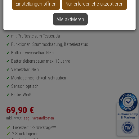
Einstellungen öffnen
Nur erforderliche akzeptieren
Produktinformationen
RAUCHMELDER-SET - Modell: GRWM30500Q
Alle aktivieren
Set-Inhalt: 3x Rauchmelder
nach Richtlinien: EN 14604, Q-Label
mit Prüftaste zum Testen: Ja
Funktionen: Stummschaltung, Batteriestatus
Batterie wechselbar: Nein
Batterielebensdauer max. 10 Jahre
Vernetzbar: Nein
Montagemöglichkeit: schrauben
Sensor: optisch
Farbe: Weiß
69,
90
€
inkl. MwSt.
zzgl. Versandkosten
Lieferzeit: 1-2 Werktage**
2 Stück lagernd