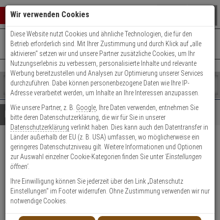
Warenkorb schließen
Suche öffnen
Warenko
Wir verwenden Cookies
Diese Website nutzt Cookies und ähnliche Technologien, die für den
+49 (0)821 899 493-0
Mo. - Do.: 8:00 - 16:30 | Fr.: 8:00 - 14:00 Uhr
0 ARTIKEL IM WARENKORB
Betrieb erforderlich sind. Mit Ihrer Zustimmung und durch Klick auf „alle
Kontaktservice nutzen
aktivieren“ setzen wir und unsere Partner zusätzliche Cookies, um Ihr
Ihr Warenkorb ist momentan leer.
Ergebnisse (
)
Nutzungserlebnis zu verbessern, personalisierte Inhalte und relevante
Fertig
Werbung bereitzustellen und Analysen zur Optimierung unserer Services
Shop
durchzuführen. Dabei können personenbezogene Daten wie Ihre IP-
durchsuchen
Adresse verarbeitet werden, um Inhalte an Ihre Interessen anzupassen.
Bitte
Es
Wie unsere Partner, z. B.
Google
, Ihre Daten verwenden, entnehmen Sie
geben
wurde
Details
Beratung
bitte deren Datenschutzerklärung, die wir für Sie in unserer
Sie
noch
Datenschutzerklärung
verlinkt haben. Dies kann auch den Datentransfer in
mindestens
Kategorien
Länder außerhalb der EU (z. B. USA) umfassen, wo möglicherweise ein
3
Suche
3er ABUS 10 Jahres
geringeres Datenschutzniveau gilt. Weitere Informationen und Optionen
Zeichen
gestartet
zur Auswahl einzelner Cookie-Kategorien finden Sie unter
'Einstellungen
ein,
Rauchmelder GRWM30500Q
öffnen'
.
um
die
Ihre Einwilligung können Sie jederzeit über den Link „Datenschutz
Produktmerkmale
Suche
Einstellungen“ im Footer widerrufen. Ohne Zustimmung verwenden wir nur
zu
notwendige Cookies.
starten.
Datenblatt drucken