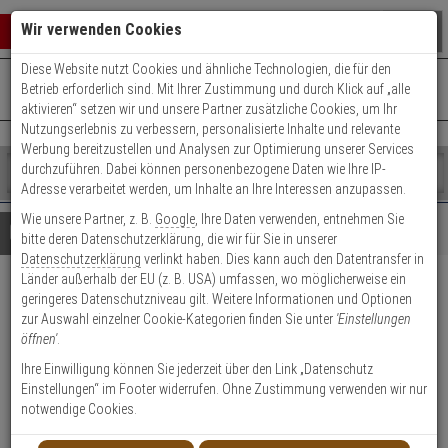
Warenkorb schließen
Suche öffnen
Warenko
Wir verwenden Cookies
Diese Website nutzt Cookies und ähnliche Technologien, die für den
+49 (0)821 899 493-0
Mo. - Do.: 8:00 - 16:30 | Fr.: 8:00 - 14:00 Uhr
0 ARTIKEL IM WARENKORB
Betrieb erforderlich sind. Mit Ihrer Zustimmung und durch Klick auf „alle
Kontaktservice nutzen
aktivieren“ setzen wir und unsere Partner zusätzliche Cookies, um Ihr
Ihr Warenkorb ist momentan leer.
Ergebnisse (
)
Nutzungserlebnis zu verbessern, personalisierte Inhalte und relevante
Fertig
Werbung bereitzustellen und Analysen zur Optimierung unserer Services
Shop
durchzuführen. Dabei können personenbezogene Daten wie Ihre IP-
durchsuchen
Adresse verarbeitet werden, um Inhalte an Ihre Interessen anzupassen.
Bitte
Es
Wie unsere Partner, z. B.
Google
, Ihre Daten verwenden, entnehmen Sie
geben
wurde
Details
Beratung
bitte deren Datenschutzerklärung, die wir für Sie in unserer
Sie
noch
Datenschutzerklärung
verlinkt haben. Dies kann auch den Datentransfer in
mindestens
Kategorien
Länder außerhalb der EU (z. B. USA) umfassen, wo möglicherweise ein
3
Suche
3er Abus Bravus 1000
geringeres Datenschutzniveau gilt. Weitere Informationen und Optionen
Zeichen
gestartet
zur Auswahl einzelner Cookie-Kategorien finden Sie unter
'Einstellungen
ein,
Doppelzylinder 30/30 9 Schl.
öffnen'
.
um
die
Ihre Einwilligung können Sie jederzeit über den Link „Datenschutz
Produktmerkmale
Suche
Einstellungen“ im Footer widerrufen. Ohne Zustimmung verwenden wir nur
zu
notwendige Cookies.
starten.
Zylinder messen