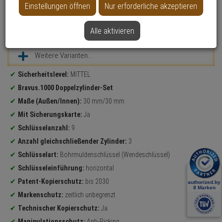
Einstellungen öffnen
Nur erforderliche akzeptieren
Alle aktivieren
Datenblatt drucken
Weitere Varianten...
Produktinformationen
Sicherheitslevel:
MITTEL
Bravus.1000 Doppelzylinder-Set
Maße (Außen/Innen):
30 mm/30 mm
Mit Sicherungskarte:
Ja
Schlüsselanzahl:
9
Anzahl gleichschließender Zylinder:
3
Schlüsselart:
Bohrmuldenschlüssel (Wendeschlüssel)
Schlüsseleinführung:
horizontal
Patent-Kopierschutz:
bis 2030
Markenschutz:
zeitlich unbegrenzt
Technischer Kopierschutz:
Ja
Manipulationsschutz:
Anti-Picking