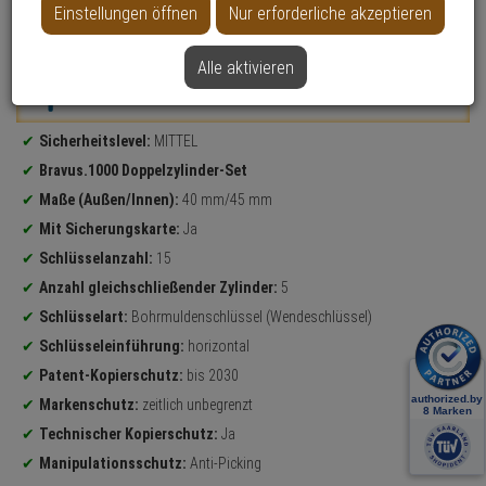
Einstellungen öffnen
Nur erforderliche akzeptieren
Datenblatt drucken
Alle aktivieren
Weitere Varianten...
Produktinformationen
Sicherheitslevel:
MITTEL
Bravus.1000 Doppelzylinder-Set
Maße (Außen/Innen):
40 mm/45 mm
Mit Sicherungskarte:
Ja
Schlüsselanzahl:
15
Anzahl gleichschließender Zylinder:
5
Schlüsselart:
Bohrmuldenschlüssel (Wendeschlüssel)
Schlüsseleinführung:
horizontal
Patent-Kopierschutz:
bis 2030
Markenschutz:
zeitlich unbegrenzt
Technischer Kopierschutz:
Ja
Manipulationsschutz:
Anti-Picking