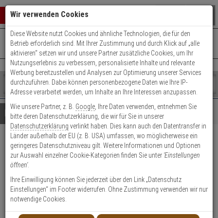
Warenkorb schließen
Suche öffnen
Warenko
Wir verwenden Cookies
Diese Website nutzt Cookies und ähnliche Technologien, die für den
+49 (0)821 899 493-0
Mo. - Do.: 8:00 - 16:30 | Fr.: 8:00 - 14:00 Uhr
0 ARTIKEL IM WARENKORB
Betrieb erforderlich sind. Mit Ihrer Zustimmung und durch Klick auf „alle
Kontaktservice nutzen
aktivieren“ setzen wir und unsere Partner zusätzliche Cookies, um Ihr
Ihr Warenkorb ist momentan leer.
Ergebnisse (
)
Nutzungserlebnis zu verbessern, personalisierte Inhalte und relevante
Fertig
Werbung bereitzustellen und Analysen zur Optimierung unserer Services
Shop
durchzuführen. Dabei können personenbezogene Daten wie Ihre IP-
durchsuchen
Adresse verarbeitet werden, um Inhalte an Ihre Interessen anzupassen.
Bitte
Es
Wie unsere Partner, z. B.
Google
, Ihre Daten verwenden, entnehmen Sie
geben
wurde
Details
Beratung
bitte deren Datenschutzerklärung, die wir für Sie in unserer
Sie
noch
Datenschutzerklärung
verlinkt haben. Dies kann auch den Datentransfer in
mindestens
Kategorien
Länder außerhalb der EU (z. B. USA) umfassen, wo möglicherweise ein
3
Suche
5er Abus Bravus 1000
geringeres Datenschutzniveau gilt. Weitere Informationen und Optionen
Zeichen
gestartet
zur Auswahl einzelner Cookie-Kategorien finden Sie unter
'Einstellungen
ein,
Doppelzylinder 40/45 15 Schl.
öffnen'
.
um
die
Ihre Einwilligung können Sie jederzeit über den Link „Datenschutz
Produktmerkmale
Suche
Einstellungen“ im Footer widerrufen. Ohne Zustimmung verwenden wir nur
zu
notwendige Cookies.
starten.
Zylinder messen