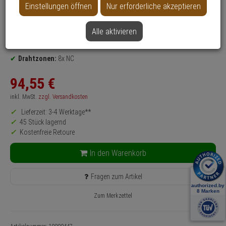
Einstellungen öffnen
Nur erforderliche akzeptieren
Produktinformationen
Relaismodul
Alle aktivieren
nach Richtlinien:
VSÖ, INCERT, F&P, NCP
Einsatzgebiet:
Innenbereich
Drahtzonen:
8x NC
94,
55
€
inkl. MwSt.
zzgl. Versandkosten
Lieferzeit: 3-4 Werktage**
45 Stück lagernd
Kostenfreie Retoure
In den Warenkorb
Fragen zum Artikel
Zum Merkzettel