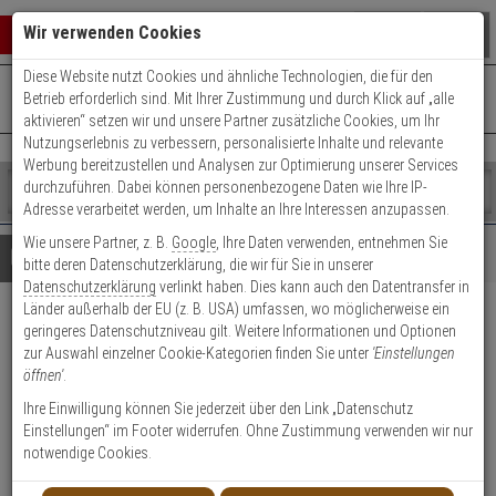
Warenkorb schließen
Suche öffnen
Warenko
Wir verwenden Cookies
Diese Website nutzt Cookies und ähnliche Technologien, die für den
+49 (0)821 899 493-0
Mo. - Do.: 8:00 - 16:30 | Fr.: 8:00 - 14:00 Uhr
0 ARTIKEL IM WARENKORB
Betrieb erforderlich sind. Mit Ihrer Zustimmung und durch Klick auf „alle
Kontaktservice nutzen
aktivieren“ setzen wir und unsere Partner zusätzliche Cookies, um Ihr
Ihr Warenkorb ist momentan leer.
Ergebnisse (
)
Nutzungserlebnis zu verbessern, personalisierte Inhalte und relevante
Fertig
Werbung bereitzustellen und Analysen zur Optimierung unserer Services
Shop
durchzuführen. Dabei können personenbezogene Daten wie Ihre IP-
durchsuchen
Adresse verarbeitet werden, um Inhalte an Ihre Interessen anzupassen.
Bitte
Es
Wie unsere Partner, z. B.
Google
, Ihre Daten verwenden, entnehmen Sie
geben
wurde
Details
Beratung
bitte deren Datenschutzerklärung, die wir für Sie in unserer
Sie
noch
Datenschutzerklärung
verlinkt haben. Dies kann auch den Datentransfer in
mindestens
Kategorien
Länder außerhalb der EU (z. B. USA) umfassen, wo möglicherweise ein
3
Suche
8-Zonen Drahterweiterung für
geringeres Datenschutzniveau gilt. Weitere Informationen und Optionen
Zeichen
gestartet
zur Auswahl einzelner Cookie-Kategorien finden Sie unter
'Einstellungen
ein,
Terxon MX Zentrale
öffnen'
.
um
die
Ihre Einwilligung können Sie jederzeit über den Link „Datenschutz
Produktmerkmale
Suche
Einstellungen“ im Footer widerrufen. Ohne Zustimmung verwenden wir nur
zu
notwendige Cookies.
starten.
Datenblatt drucken