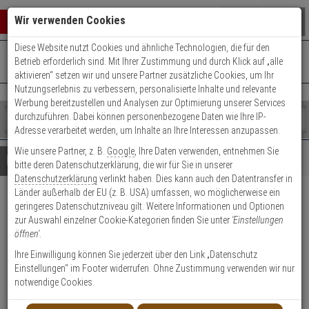
Warenkorb schließen
Suche öffnen
Warenko
Wir verwenden Cookies
Diese Website nutzt Cookies und ähnliche Technologien, die für den
+49 (0)821 899 493-0
Mo. - Do.: 8:00 - 16:30 | Fr.: 8:00 - 14:00 Uhr
0 ARTIKEL IM WARENKORB
Betrieb erforderlich sind. Mit Ihrer Zustimmung und durch Klick auf „alle
Kontaktservice nutzen
aktivieren“ setzen wir und unsere Partner zusätzliche Cookies, um Ihr
Ihr Warenkorb ist momentan leer.
Ergebnisse (
)
Nutzungserlebnis zu verbessern, personalisierte Inhalte und relevante
Fertig
Werbung bereitzustellen und Analysen zur Optimierung unserer Services
Shop
durchzuführen. Dabei können personenbezogene Daten wie Ihre IP-
durchsuchen
Adresse verarbeitet werden, um Inhalte an Ihre Interessen anzupassen.
Bitte
Es
Wie unsere Partner, z. B.
Google
, Ihre Daten verwenden, entnehmen Sie
geben
wurde
Details
Beratung
bitte deren Datenschutzerklärung, die wir für Sie in unserer
Sie
noch
Datenschutzerklärung
verlinkt haben. Dies kann auch den Datentransfer in
mindestens
Kategorien
Länder außerhalb der EU (z. B. USA) umfassen, wo möglicherweise ein
3
Suche
ABUS 70 EXPEDITION 70/35
geringeres Datenschutzniveau gilt. Weitere Informationen und Optionen
Zeichen
gestartet
zur Auswahl einzelner Cookie-Kategorien finden Sie unter
'Einstellungen
ein,
schwarz Vorhangschloss
öffnen'
.
um
die
Ihre Einwilligung können Sie jederzeit über den Link „Datenschutz
Produktmerkmale
Suche
Einstellungen“ im Footer widerrufen. Ohne Zustimmung verwenden wir nur
zu
notwendige Cookies.
starten.
Datenblatt drucken