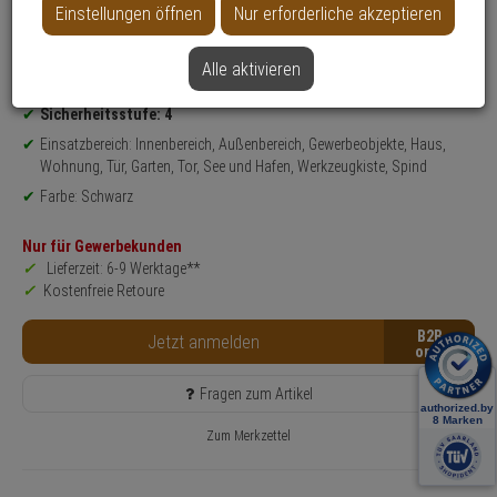
Einstellungen öffnen
Nur erforderliche akzeptieren
Weitere Varianten...
Alle aktivieren
Produktinformationen
Vorhangschloss - Modell: MARINE-SCHLOSS 70 EXPEDITION
Sicherheitsstufe: 4
Einsatzbereich: Innenbereich, Außenbereich, Gewerbeobjekte, Haus,
Wohnung, Tür, Garten, Tor, See und Hafen, Werkzeugkiste, Spind
Farbe: Schwarz
Nur für Gewerbekunden
Lieferzeit: 6-9 Werktage**
Kostenfreie Retoure
B2B
Jetzt anmelden
Fragen zum Artikel
Zum Merkzettel