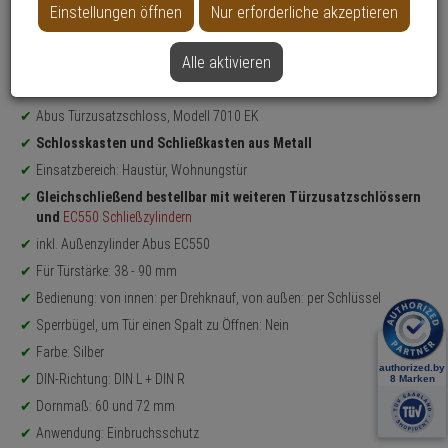
Datenblatt drucken
Einstellungen öffnen
Nur erforderliche akzeptieren
Weitere Varianten...
Alle aktivieren
Produktinformationen
Sicherheitslevel: 9
Abus Türzusatzschloss, Modell 7010 EK
Schlosskasten und Schließkasten aus Metall
Einsatzbereich: Haustür, Wohnungstür
Gleichschließend bestellbar mit weiteren Türzusatzschlössern
und
EC550 Schließzylindern
inkl. Außenzylinder Abus EC550
Für Türstärke: 38 - 90 mm
Bedienung: von innen: per Drehknauf, von außen: per Schlüssel
Sperrbügel, um Tür einen Spalt zu Öffnen: Nein
Farbe: Silber
DIN-Richtung: DIN L + DIN R
Dornmaß: 60 und 72 mm
Anwendung: Einbruchsschutz