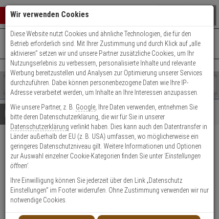
Warenkorb schließen
Suche öffnen
Warenko
Wir verwenden Cookies
Diese Website nutzt Cookies und ähnliche Technologien, die für den
+49 (0)821 899 493-0
Mo. - Do.: 8:00 - 16:30 | Fr.: 8:00 - 14:00 Uhr
0 ARTIKEL IM WARENKORB
Betrieb erforderlich sind. Mit Ihrer Zustimmung und durch Klick auf „alle
Kontaktservice nutzen
aktivieren“ setzen wir und unsere Partner zusätzliche Cookies, um Ihr
Ihr Warenkorb ist momentan leer.
Ergebnisse (
)
Nutzungserlebnis zu verbessern, personalisierte Inhalte und relevante
Fertig
Werbung bereitzustellen und Analysen zur Optimierung unserer Services
Shop
durchzuführen. Dabei können personenbezogene Daten wie Ihre IP-
durchsuchen
Adresse verarbeitet werden, um Inhalte an Ihre Interessen anzupassen.
Bitte
Es
Wie unsere Partner, z. B.
Google
, Ihre Daten verwenden, entnehmen Sie
geben
wurde
Details
Beratung
bitte deren Datenschutzerklärung, die wir für Sie in unserer
Sie
noch
Datenschutzerklärung
verlinkt haben. Dies kann auch den Datentransfer in
mindestens
Kategorien
Länder außerhalb der EU (z. B. USA) umfassen, wo möglicherweise ein
3
Suche
Abus 7010 S EK
geringeres Datenschutzniveau gilt. Weitere Informationen und Optionen
Zeichen
gestartet
zur Auswahl einzelner Cookie-Kategorien finden Sie unter
'Einstellungen
ein,
Türzusatzschloss
öffnen'
.
um
gleichschließend
die
Ihre Einwilligung können Sie jederzeit über den Link „Datenschutz
Suche
Einstellungen“ im Footer widerrufen. Ohne Zustimmung verwenden wir nur
zu
notwendige Cookies.
Produktmerkmale
starten.