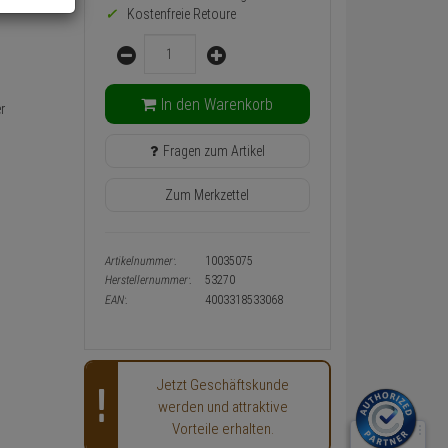
Kostenfreie Retoure
Warenkorb-
oder
Menge
Konfigurieren-
Button
In den Warenkorb
r
Fragen zum Artikel
Zum Merkzettel
Artikelnummer:
10035075
Herstellernummer:
53270
EAN:
4003318533068
Jetzt Geschäftskunde
werden und attraktive
Vorteile erhalten.