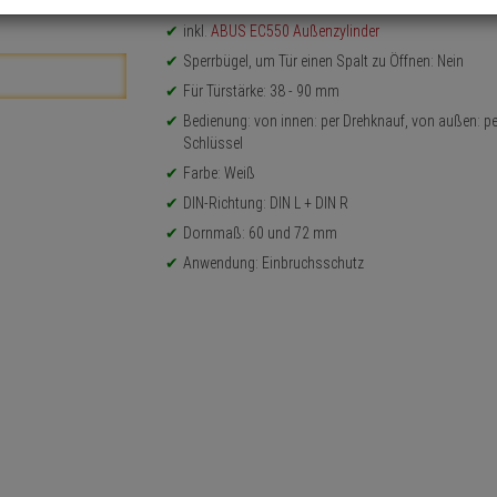
Einsatzbereich: Haustür, Wohnungstür
inkl.
ABUS EC550 Außenzylinder
Sperrbügel, um Tür einen Spalt zu Öffnen: Nein
Für Türstärke: 38 - 90 mm
Bedienung: von innen: per Drehknauf, von außen: pe
Schlüssel
Farbe: Weiß
DIN-Richtung: DIN L + DIN R
Dornmaß: 60 und 72 mm
Anwendung: Einbruchsschutz