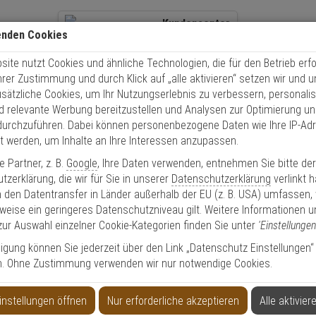
Kundencenter
Übe
enden Cookies
+49 (0)821 899 493-0
Über
ite nutzt Cookies und ähnliche Technologien, die für den Betrieb erfo
Kontaktservice
nutzen
Sch
Ihrer Zustimmung und durch Klick auf „alle aktivieren“ setzen wir und 
Mo. - Do.: 8:00 - 16:30 Fr. 8:00 - 14:00 Uhr
usätzliche Cookies, um Ihr Nutzungserlebnis zu verbessern, personalis
nd relevante Werbung bereitzustellen und Analysen zur Optimierung un
Tür Zusatzschloss
Abus 7010 W Türzusatzschloss ohne Zylinder, weiß
durchzuführen. Dabei können personenbezogene Daten wie Ihre IP-Ad
et werden, um Inhalte an Ihre Interessen anzupassen.
 Partner, z. B.
Google
, Ihre Daten verwenden, entnehmen Sie bitte de
zerklärung, die wir für Sie in unserer
Datenschutzerklärung
verlinkt 
 den Datentransfer in Länder außerhalb der EU (z. B. USA) umfassen,
hne Zylinder, weiß
weise ein geringeres Datenschutzniveau gilt. Weitere Informationen u
zur Auswahl einzelner Cookie-Kategorien finden Sie unter
'Einstellungen
lligung können Sie jederzeit über den Link „Datenschutz Einstellungen“
Produktinformationen
Sicherheitslevel: 9
n. Ohne Zustimmung verwenden wir nur notwendige Cookies.
Türzusatzschloss - Modell: 7010
Schlosskasten und Schließkasten aus Metall
instellungen öffnen
Nur erforderliche akzeptieren
Alle aktivier