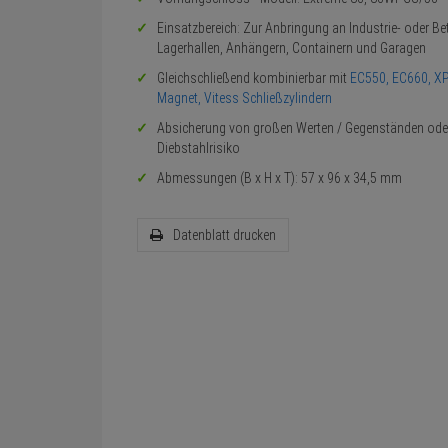
Einsatzbereich: Zur Anbringung an Industrie- oder Be
Lagerhallen, Anhängern, Containern und Garagen
Gleichschließend kombinierbar mit
EC550, EC660, XP
Magnet, Vitess Schließzylindern
Absicherung von großen Werten / Gegenständen ode
Diebstahlrisiko
Abmessungen (B x H x T): 57 x 96 x 34,5 mm
Datenblatt drucken