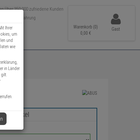
Über 350.000 zufriedene Kunden
r 15 Jahre Erfahrung
ler Versand
Warenkorb (0)
it Ihrer
Gast
0,
00
€
ookies, um
llen und
Daten wie
zerklärung,
er in Länder
gilt.
r
errufen.
chen Artikel
en