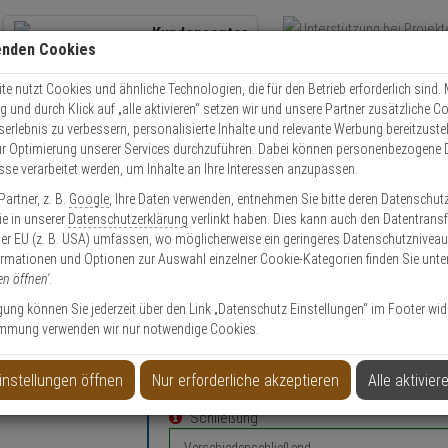
Kundencenter
enden Cookies
Übe
+49 (0)821 899 493-0
Schnel
Kontaktservice
nutzen
e nutzt Cookies und ähnliche Technologien, die für den Betrieb erforderlich sind. M
und durch Klick auf „alle aktivieren“ setzen wir und unsere Partner zusätzliche C
Mo. - Do.: 8:00 - 16:30 Fr. 8:00 - 14:00 Uhr
serlebnis zu verbessern, personalisierte Inhalte und relevante Werbung bereitzuste
r Optimierung unserer Services durchzuführen. Dabei können personenbezogene 
esse verarbeitet werden, um Inhalte an Ihre Interessen anzupassen.
Vorhängeschlösser
ABUS 83 Submariner 83WPIB/53 Vorhangschloss
artner, z. B.
Google
, Ihre Daten verwenden, entnehmen Sie bitte deren Datenschut
Sie in unserer
Datenschutzerklärung
verlinkt haben. Dies kann auch den Datentransf
er EU (z. B. USA) umfassen, wo möglicherweise ein geringeres Datenschutzniveau 
ormationen und Optionen zur Auswahl einzelner Cookie-Kategorien finden Sie unte
en öffnen'
.
53 Vorhangschloss
ligung können Sie jederzeit über den Link „Datenschutz Einstellungen“ im Footer wid
mmung verwenden wir nur notwendige Cookies.
Konfigurieren Sie Ihren persönli
instellungen öffnen
Nur erforderliche akzeptieren
Alle aktivier
Schließung