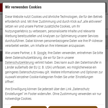
Warenkorb schließen
Suche öffnen
Warenko
Wir verwenden Cookies
Diese Website nutzt Cookies und ähnliche Technologien, die für den Betrieb
+49 (0)821 899 493-0
Mo. - Do.: 8:00 - 16:30 | Fr.: 8:00 - 14:00 Uhr
0 ARTIKEL IM WARENKORB
erforderlich sind. Mit Ihrer Zustimmung und durch Klick auf „alle aktivieren“
Kontaktservice nutzen
setzen wir und unsere Partner zusätzliche Cookies, um Ihr
Ihr Warenkorb ist momentan leer.
Ergebnisse (
)
Nutzungserlebnis zu verbessern, personalisierte Inhalte und relevante
Fertig
Werbung bereitzustellen und Analysen zur Optimierung unserer Services
Shop
durchzuführen. Dabei können personenbezogene Daten wie Ihre IP-Adresse
durchsuchen
verarbeitet werden, um Inhalte an Ihre Interessen anzupassen.
Bitte
Es
Wie unsere Partner, z. B.
Google
, Ihre Daten verwenden, entnehmen Sie bitte
geben
wurde
Details
Beratung
deren Datenschutzerklärung, die wir für Sie in unserer
Sie
noch
Datenschutzerklärung
verlinkt haben. Dies kann auch den Datentransfer in
mindestens
Kategorien
Länder außerhalb der EU (z. B. USA) umfassen, wo möglicherweise ein
3
Suche
ABUS Messing 85WY/40
geringeres Datenschutzniveau gilt. Weitere Informationen und Optionen zur
Zeichen
gestartet
Auswahl einzelner Cookie-Kategorien finden Sie unter
'Einstellungen
Vorhangschloss
ein,
öffnen'
.
um
die
Ihre Einwilligung können Sie jederzeit über den Link „Datenschutz
Suche
Einstellungen“ im Footer widerrufen. Ohne Zustimmung verwenden wir nur
Vorhangschloss - Modell: Messing 85 WY, Messing 85WY/40
zu
notwendige Cookies.
starten.
Einsatzbereich: Taschen, Koffern, Schatullen, Kassetten, Türen,
Toren, Schränken, Spinden, Werkzeugkisten, Kellerfenstern,