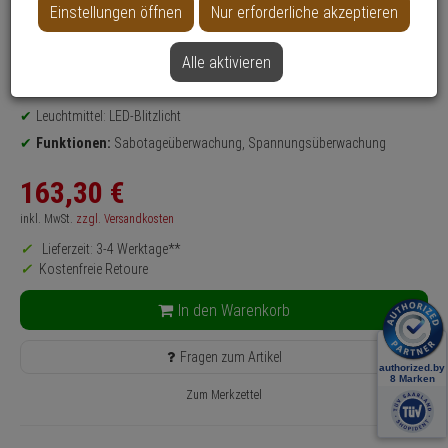
Einstellungen öffnen
Nur erforderliche akzeptieren
Produktinformationen
Sirene
Alle aktivieren
Einsatzgebiet:
Außenbereich
Sirenenlautstärke:
100 dB
Leuchtmittel: LED-Blitzlicht
Funktionen:
Sabotageüberwachung, Spannungsüberwachung
163,
30
€
inkl. MwSt.
zzgl. Versandkosten
Lieferzeit: 3-4 Werktage**
Kostenfreie Retoure
In den Warenkorb
Fragen zum Artikel
Zum Merkzettel