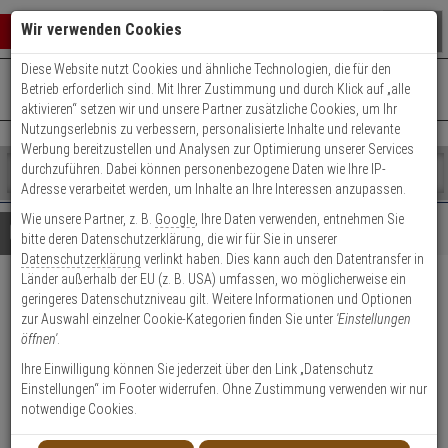
Warenkorb schließen
Suche öffnen
Warenko
Wir verwenden Cookies
Diese Website nutzt Cookies und ähnliche Technologien, die für den
+49 (0)821 899 493-0
Mo. - Do.: 8:00 - 16:30 | Fr.: 8:00 - 14:00 Uhr
0 ARTIKEL IM WARENKORB
Betrieb erforderlich sind. Mit Ihrer Zustimmung und durch Klick auf „alle
Kontaktservice nutzen
aktivieren“ setzen wir und unsere Partner zusätzliche Cookies, um Ihr
Ihr Warenkorb ist momentan leer.
Ergebnisse (
)
Nutzungserlebnis zu verbessern, personalisierte Inhalte und relevante
Fertig
Werbung bereitzustellen und Analysen zur Optimierung unserer Services
Shop
durchzuführen. Dabei können personenbezogene Daten wie Ihre IP-
durchsuchen
Adresse verarbeitet werden, um Inhalte an Ihre Interessen anzupassen.
Bitte
Es
Wie unsere Partner, z. B.
Google
, Ihre Daten verwenden, entnehmen Sie
geben
wurde
Details
Beratung
bitte deren Datenschutzerklärung, die wir für Sie in unserer
Sie
noch
Datenschutzerklärung
verlinkt haben. Dies kann auch den Datentransfer in
mindestens
Kategorien
Länder außerhalb der EU (z. B. USA) umfassen, wo möglicherweise ein
3
Suche
Abus AZSG10011 Draht-
geringeres Datenschutzniveau gilt. Weitere Informationen und Optionen
Zeichen
gestartet
zur Auswahl einzelner Cookie-Kategorien finden Sie unter
'Einstellungen
ein,
Außensirene, blau
öffnen'
.
um
die
Ihre Einwilligung können Sie jederzeit über den Link „Datenschutz
Produktmerkmale
Suche
Einstellungen“ im Footer widerrufen. Ohne Zustimmung verwenden wir nur
zu
notwendige Cookies.
starten.
Datenblatt drucken