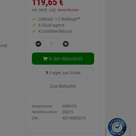
119,
65
€
zurück
Preis,
inkl. MwSt.
zzgl. Versandkosten
Verfügbakeit
Lieferzeit: 1-2 Werktage**
und
Warenkorb-
6 Stück lagernd
oder
Kostenfreie Retoure
Konfigurieren-
Menge
Button
sel)
In den Warenkorb
Fragen zum Artikel
Zum Merkzettel
Artikelnummer:
50003125
Herstellernummer:
202215
EAN:
4251628202215