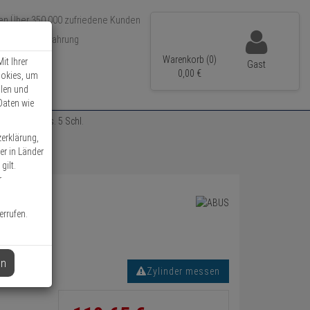
Über 350.000 zufriedene Kunden
r 15 Jahre Erfahrung
ler Versand
Warenkorb (0)
it Ihrer
Gast
0,
00
€
ookies, um
llen und
Daten wie
nder 40/45 vs. 5 Schl.
zerklärung,
er in Länder
gilt.
r
errufen.
en
Zylinder messen
Informationen