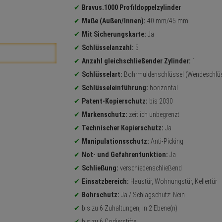
Bravus.1000 Profildoppelzylinder
Maße (Außen/Innen):
40 mm/45 mm
Mit Sicherungskarte:
Ja
Schlüsselanzahl:
5
Anzahl gleichschließender Zylinder:
1
Schlüsselart:
Bohrmuldenschlüssel (Wendeschlüs
Schlüsseleinführung:
horizontal
Patent-Kopierschutz:
bis 2030
Markenschutz:
zeitlich unbegrenzt
Technischer Kopierschutz:
Ja
Manipulationsschutz:
Anti-Picking
Not- und Gefahrenfunktion:
Ja
Schließung:
verschiedenschließend
Einsatzbereich:
Haustür, Wohnungstür, Kellertür
Bohrschutz:
Ja / Schlagschutz: Nein
bis zu 6 Zuhaltungen, in 2 Ebene(n)
bis zu 6 Codierstifte