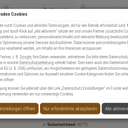
Kundencenter
enden Cookies
Übe
+49 (0)821 899 493-0
Schnel
Kontaktservice
nutzen
e nutzt Cookies und ähnliche Technologien, die für den Betrieb erforderlich sind. M
und durch Klick auf „alle aktivieren“ setzen wir und unsere Partner zusätzliche C
Mo. - Do.: 8:00 - 16:30 Fr. 8:00 - 14:00 Uhr
serlebnis zu verbessern, personalisierte Inhalte und relevante Werbung bereitzuste
r Optimierung unserer Services durchzuführen. Dabei können personenbezogene 
esse verarbeitet werden, um Inhalte an Ihre Interessen anzupassen.
olle
Schließzylinder
Schließzylinder Set
Abus Bravus 1000 Doppelzyli
artner, z. B.
Google
, Ihre Daten verwenden, entnehmen Sie bitte deren Datenschut
Sie in unserer
Datenschutzerklärung
verlinkt haben. Dies kann auch den Datentransf
er EU (z. B. USA) umfassen, wo möglicherweise ein geringeres Datenschutzniveau 
ormationen und Optionen zur Auswahl einzelner Cookie-Kategorien finden Sie unte
en öffnen'
.
r 40/45 vs. 5 Schl.
ligung können Sie jederzeit über den Link „Datenschutz Einstellungen“ im Footer wid
mmung verwenden wir nur notwendige Cookies.
instellungen öffnen
Nur erforderliche akzeptieren
Alle aktivier
Produktinformationen
Sicherheitslevel:
MITTEL