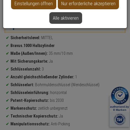
Einstellungen öffnen
Nur erforderliche akzeptieren
Datenblatt drucken
Alle aktivieren
Weitere Varianten...
Produktinformationen
Sicherheitslevel:
MITTEL
Bravus.1000 Halbzylinder
Maße (Außen/Innen):
35 mm/10 mm
Mit Sicherungskarte:
Ja
Schlüsselanzahl:
3
Anzahl gleichschließender Zylinder:
1
Schlüsselart:
Bohrmuldenschlüssel (Wendeschlüssel)
Schlüsseleinführung:
horizontal
Patent-Kopierschutz:
bis 2030
Markenschutz:
zeitlich unbegrenzt
Technischer Kopierschutz:
Ja
Manipulationsschutz:
Anti-Picking