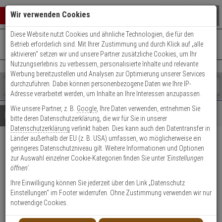
Warenkorb schließen
Suche öffnen
Warenko
Wir verwenden Cookies
Diese Website nutzt Cookies und ähnliche Technologien, die für den
+49 (0)821 899 493-0
Mo. - Do.: 8:00 - 16:30 | Fr.: 8:00 - 14:00 Uhr
0 ARTIKEL IM WARENKORB
Betrieb erforderlich sind. Mit Ihrer Zustimmung und durch Klick auf „alle
Kontaktservice nutzen
aktivieren“ setzen wir und unsere Partner zusätzliche Cookies, um Ihr
Ihr Warenkorb ist momentan leer.
Ergebnisse (
)
Nutzungserlebnis zu verbessern, personalisierte Inhalte und relevante
Fertig
Werbung bereitzustellen und Analysen zur Optimierung unserer Services
Shop
durchzuführen. Dabei können personenbezogene Daten wie Ihre IP-
durchsuchen
Adresse verarbeitet werden, um Inhalte an Ihre Interessen anzupassen.
Bitte
Es
Wie unsere Partner, z. B.
Google
, Ihre Daten verwenden, entnehmen Sie
geben
wurde
Details
Beratung
bitte deren Datenschutzerklärung, die wir für Sie in unserer
Sie
noch
Datenschutzerklärung
verlinkt haben. Dies kann auch den Datentransfer in
mindestens
Kategorien
Länder außerhalb der EU (z. B. USA) umfassen, wo möglicherweise ein
3
Suche
Abus Bravus 1000
geringeres Datenschutzniveau gilt. Weitere Informationen und Optionen
Zeichen
gestartet
zur Auswahl einzelner Cookie-Kategorien finden Sie unter
'Einstellungen
ein,
Halbzylinder 35/10 vs. 3 Schl.
öffnen'
.
um
die
Ihre Einwilligung können Sie jederzeit über den Link „Datenschutz
Produktmerkmale
Suche
Einstellungen“ im Footer widerrufen. Ohne Zustimmung verwenden wir nur
zu
notwendige Cookies.
starten.
Zylinder messen