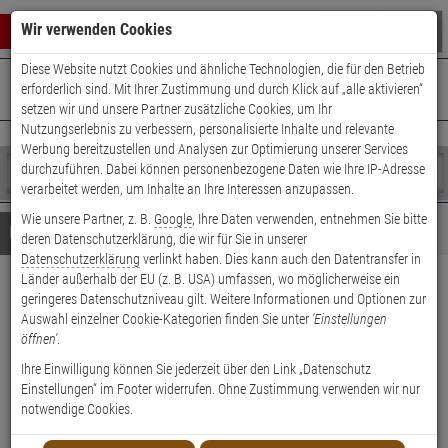
Warenkorb schließen
Suche öffnen
Warenko
Wir verwenden Cookies
Diese Website nutzt Cookies und ähnliche Technologien, die für den Betrieb
+49 (0)821 899 493-0
Mo. - Do.: 8:00 - 16:30 | Fr.: 8:00 - 14:00 Uhr
0 ARTIKEL IM WARENKORB
erforderlich sind. Mit Ihrer Zustimmung und durch Klick auf „alle aktivieren“
Kontaktservice nutzen
setzen wir und unsere Partner zusätzliche Cookies, um Ihr
Ihr Warenkorb ist momentan leer.
Ergebnisse (
)
Nutzungserlebnis zu verbessern, personalisierte Inhalte und relevante
Fertig
Werbung bereitzustellen und Analysen zur Optimierung unserer Services
Shop
durchzuführen. Dabei können personenbezogene Daten wie Ihre IP-Adresse
durchsuchen
verarbeitet werden, um Inhalte an Ihre Interessen anzupassen.
Bitte
Es
Wie unsere Partner, z. B.
Google
, Ihre Daten verwenden, entnehmen Sie bitte
geben
wurde
Details
Beratung
deren Datenschutzerklärung, die wir für Sie in unserer
Sie
noch
Datenschutzerklärung
verlinkt haben. Dies kann auch den Datentransfer in
mindestens
Kategorien
Länder außerhalb der EU (z. B. USA) umfassen, wo möglicherweise ein
3
Suche
ABUS Bravus.1000 MX
geringeres Datenschutzniveau gilt. Weitere Informationen und Optionen zur
Zeichen
gestartet
Auswahl einzelner Cookie-Kategorien finden Sie unter
'Einstellungen
Nachzylinder Sicherungskarte
ein,
öffnen'
.
um
die
Ihre Einwilligung können Sie jederzeit über den Link „Datenschutz
Suche
Einstellungen“ im Footer widerrufen. Ohne Zustimmung verwenden wir nur
zu
notwendige Cookies.
starten.