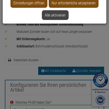
Einstellungen öffnen
Nur erforderliche akzeptieren
Alle aktivieren
Sicherheitslevel:
MITTEL
Bravus.1000 MX Nachzylinder-Einzelschließung
Modulare Zylinder lassen sich auf neue Längen anpassen
Mit Sicherungskarte:
Ja
Schlüsselart:
Bohrmuldenschlüssel (Wendeschlüssel)
Datenblatt drucken
Mit Codekarte
Zylinder messen
Konfigurieren Sie Ihren persönlichen
Artikel
Welches Profil haben Sie?