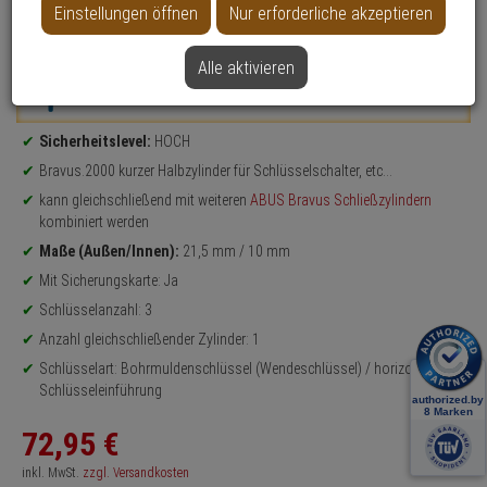
Einstellungen öffnen
Nur erforderliche akzeptieren
Datenblatt drucken
Alle aktivieren
Weitere Varianten...
Produktinformationen
Sicherheitslevel:
HOCH
Bravus.2000 kurzer Halbzylinder für Schlüsselschalter, etc...
kann gleichschließend mit weiteren
ABUS Bravus Schließzylindern
kombiniert werden
Maße (Außen/Innen):
21,5 mm / 10 mm
Mit Sicherungskarte: Ja
Schlüsselanzahl: 3
Anzahl gleichschließender Zylinder: 1
Schlüsselart: Bohrmuldenschlüssel (Wendeschlüssel) / horizontale
Schlüsseleinführung
72,
95
€
inkl. MwSt.
zzgl. Versandkosten