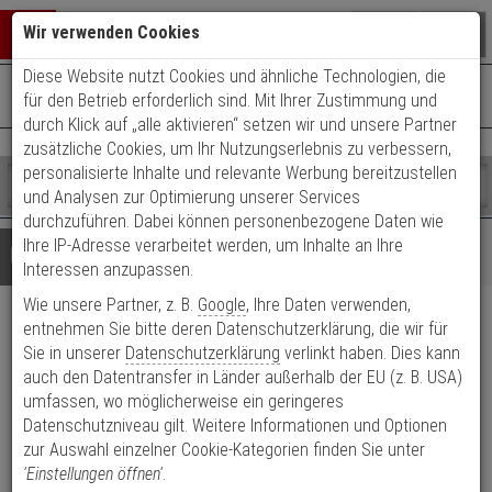
Warenkorb schließen
Suche öffnen
Warenko
Wir verwenden Cookies
Diese Website nutzt Cookies und ähnliche Technologien, die
+49 (0)821 899 493-0
Mo. - Do.: 8:00 - 16:30 | Fr.: 8:00 - 14:00 Uhr
0 ARTIKEL IM WARENKORB
für den Betrieb erforderlich sind. Mit Ihrer Zustimmung und
Kontaktservice nutzen
durch Klick auf „alle aktivieren“ setzen wir und unsere Partner
Ihr Warenkorb ist momentan leer.
Ergebnisse (
)
zusätzliche Cookies, um Ihr Nutzungserlebnis zu verbessern,
Fertig
personalisierte Inhalte und relevante Werbung bereitzustellen
Shop
durchsuchen
und Analysen zur Optimierung unserer Services
Bitte
Es
durchzuführen. Dabei können personenbezogene Daten wie
geben
wurde
Ihre IP-Adresse verarbeitet werden, um Inhalte an Ihre
Details
Beratung
Sie
noch
Interessen anzupassen.
mindestens
Kategorien
Wie unsere Partner, z. B.
Google
, Ihre Daten verwenden,
3
Suche
Abus Bravus 2000 MX
Zeichen
gestartet
entnehmen Sie bitte deren Datenschutzerklärung, die wir für
ein,
Sie in unserer
Datenschutzerklärung
verlinkt haben. Dies kann
Knaufzylinder A35/K35 - 5Schl.
um
auch den Datentransfer in Länder außerhalb der EU (z. B. USA)
die
umfassen, wo möglicherweise ein geringeres
Suche
Produktmerkmale
Datenschutzniveau gilt. Weitere Informationen und Optionen
zu
zur Auswahl einzelner Cookie-Kategorien finden Sie unter
starten.
'Einstellungen öffnen'
.
Zylinder messen