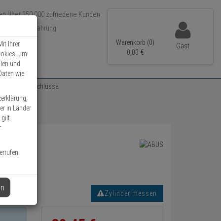
Über 350.000 zufriedene Kunden
r 15 Jahre Erfahrung
ler Versand
Warenkorb (0)
it Ihrer
Gast
0,
00
€
ookies, um
llen und
Daten wie
/45 vs. + 3 Schlüssel
zerklärung,
er in Länder
gilt.
r
errufen.
en
Zylinder messen
Informationen