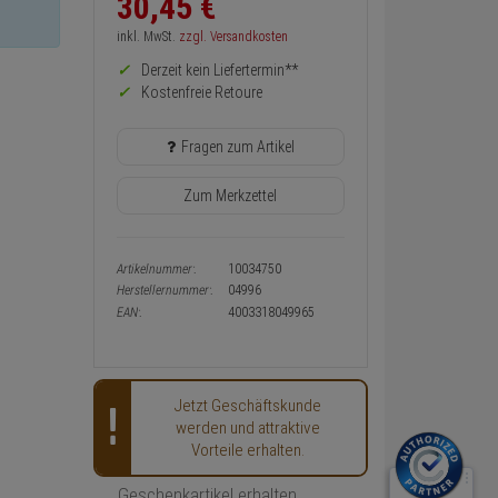
30,
45
€
zurück
Preis,
inkl. MwSt.
zzgl. Versandkosten
Verfügbakeit
Derzeit kein Liefertermin**
und
Warenkorb-
Kostenfreie Retoure
oder
Konfigurieren-
Fragen zum Artikel
Button
Zum Merkzettel
Artikelnummer:
10034750
Herstellernummer:
04996
EAN:
4003318049965
Jetzt Geschäftskunde
werden und attraktive
Vorteile erhalten.
Geschenkartikel erhalten