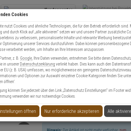
Kundencenter
enden Cookies
Übe
+49 (0)821 899 493-0
Schnel
Kontaktservice
nutzen
e nutzt Cookies und ähnliche Technologien, die für den Betrieb erforderlich sind. M
und durch Klick auf „alle aktivieren“ setzen wir und unsere Partner zusätzliche C
Mo. - Do.: 8:00 - 16:30 Fr. 8:00 - 14:00 Uhr
serlebnis zu verbessern, personalisierte Inhalte und relevante Werbung bereitzuste
r Optimierung unserer Services durchzuführen. Dabei können personenbezogene 
esse verarbeitet werden, um Inhalte an Ihre Interessen anzupassen.
olle
Schließzylinder
Schließzylinder Set
ABUS C73N Doppelzylinder 40
artner, z. B.
Google
, Ihre Daten verwenden, entnehmen Sie bitte deren Datenschut
Sie in unserer
Datenschutzerklärung
verlinkt haben. Dies kann auch den Datentransf
er EU (z. B. USA) umfassen, wo möglicherweise ein geringeres Datenschutzniveau 
ormationen und Optionen zur Auswahl einzelner Cookie-Kategorien finden Sie unte
en öffnen'
.
 vs. + 3 Schlüssel
ligung können Sie jederzeit über den Link „Datenschutz Einstellungen“ im Footer wid
mmung verwenden wir nur notwendige Cookies.
instellungen öffnen
Nur erforderliche akzeptieren
Alle aktivier
Hinweis:
Der Artikel ist nicht mehr verfügbar,
zum