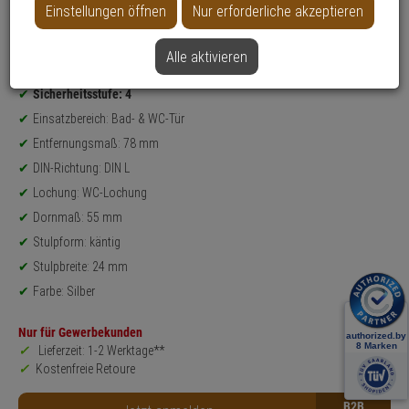
Einstellungen öffnen
Nur erforderliche akzeptieren
Weitere Varianten...
Alle aktivieren
Produktinformationen
Einsteckschloss - Modell: ES WC
Sicherheitsstufe: 4
Einsatzbereich: Bad- & WC-Tür
Entfernungsmaß: 78 mm
DIN-Richtung: DIN L
Lochung: WC-Lochung
Dornmaß: 55 mm
Stulpform: käntig
Stulpbreite: 24 mm
Farbe: Silber
Nur für Gewerbekunden
Lieferzeit: 1-2 Werktage**
Kostenfreie Retoure
B2B