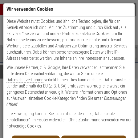
Warenkorb schließen
Suche öffnen
Warenko
Wir verwenden Cookies
Diese Website nutzt Cookies und ähnliche Technologien, die für den
+49 (0)821 899 493-0
Mo. - Do.: 8:00 - 16:30 | Fr.: 8:00 - 14:00 Uhr
0 ARTIKEL IM WARENKORB
Betrieb erforderlich sind. Mit Ihrer Zustimmung und durch Klick auf „alle
Kontaktservice nutzen
aktivieren“ setzen wir und unsere Partner zusätzliche Cookies, um Ihr
Ihr Warenkorb ist momentan leer.
Ergebnisse (
)
Nutzungserlebnis zu verbessern, personalisierte Inhalte und relevante
Fertig
Werbung bereitzustellen und Analysen zur Optimierung unserer Services
Shop
durchzuführen. Dabei können personenbezogene Daten wie Ihre IP-
durchsuchen
Adresse verarbeitet werden, um Inhalte an Ihre Interessen anzupassen.
Bitte
Es
Wie unsere Partner, z. B.
Google
, Ihre Daten verwenden, entnehmen Sie
geben
wurde
Details
Beratung
bitte deren Datenschutzerklärung, die wir für Sie in unserer
Sie
noch
Datenschutzerklärung
verlinkt haben. Dies kann auch den Datentransfer in
mindestens
Kategorien
Länder außerhalb der EU (z. B. USA) umfassen, wo möglicherweise ein
3
Suche
Abus ES WC L S 55 78 24
geringeres Datenschutzniveau gilt. Weitere Informationen und Optionen
Zeichen
gestartet
zur Auswahl einzelner Cookie-Kategorien finden Sie unter
'Einstellungen
ein,
Einsteckschloss, silber
öffnen'
.
um
die
Ihre Einwilligung können Sie jederzeit über den Link „Datenschutz
Produktmerkmale
Suche
Einstellungen“ im Footer widerrufen. Ohne Zustimmung verwenden wir nur
zu
notwendige Cookies.
starten.
Datenblatt drucken