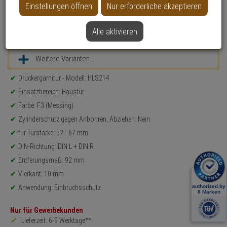
Einstellungen öffnen
Nur erforderliche akzeptieren
Alle aktivieren
Datenblatt drucken
Weitere Varianten...
Produktinformationen
Drückergarnitur - Modell: HLS214
Einsatzbereich: Haustür
Farbe: F3 (Messing)
Zylinderschutz gegen Anbohren, Abziehen: Nein
für Türstärke: 52 - 67 mm
DIN-Richtung: DIN L + DIN R
Entferungsmaß: 92 mm
Vierkant: 10 mm
Anwendung: Einbruchsschutz
Nur für Gewerbekunden
Lieferzeit: 6-9 Werktage**