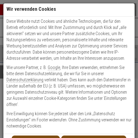
Warenkorb schließen
Suche öffnen
Warenko
Wir verwenden Cookies
Diese Website nutzt Cookies und ähnliche Technologien, die für den
+49 (0)821 899 493-0
Mo. - Do.: 8:00 - 16:30 | Fr.: 8:00 - 14:00 Uhr
0 ARTIKEL IM WARENKORB
Betrieb erforderlich sind. Mit Ihrer Zustimmung und durch Klick auf „alle
Kontaktservice nutzen
aktivieren“ setzen wir und unsere Partner zusätzliche Cookies, um Ihr
Ihr Warenkorb ist momentan leer.
Ergebnisse (
)
Nutzungserlebnis zu verbessern, personalisierte Inhalte und relevante
Fertig
Werbung bereitzustellen und Analysen zur Optimierung unserer Services
Shop
durchzuführen. Dabei können personenbezogene Daten wie Ihre IP-
durchsuchen
Adresse verarbeitet werden, um Inhalte an Ihre Interessen anzupassen.
Bitte
Es
Wie unsere Partner, z. B.
Google
, Ihre Daten verwenden, entnehmen Sie
geben
wurde
Details
Beratung
bitte deren Datenschutzerklärung, die wir für Sie in unserer
Sie
noch
Datenschutzerklärung
verlinkt haben. Dies kann auch den Datentransfer in
mindestens
Kategorien
Länder außerhalb der EU (z. B. USA) umfassen, wo möglicherweise ein
3
Suche
Abus HLS214 F3
geringeres Datenschutzniveau gilt. Weitere Informationen und Optionen
Zeichen
gestartet
zur Auswahl einzelner Cookie-Kategorien finden Sie unter
'Einstellungen
ein,
Türschutzbeschlag
öffnen'
.
um
Drücker/Drücker
die
Ihre Einwilligung können Sie jederzeit über den Link „Datenschutz
Suche
Einstellungen“ im Footer widerrufen. Ohne Zustimmung verwenden wir nur
zu
notwendige Cookies.
Produktmerkmale
starten.