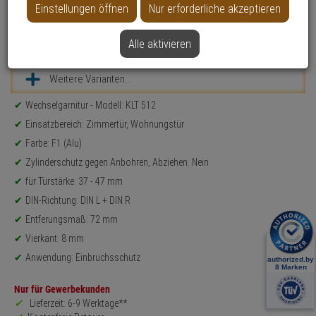
Einstellungen öffnen
Nur erforderliche akzeptieren
Alle aktivieren
Datenblatt drucken
Weitere Varianten...
Produktinformationen
Wechselgarnitur - Modell: KLT 512
Einsatzbereich: Zimmertür, Wohnungstür
Farbe: F1 (Alu)
Zylinderschutz gegen Anbohren, Abziehen: Nein
für Türstärke: 37 - 47 mm
DIN-Richtung: DIN L + DIN R
Entferungsmaß: 72 mm
Vierkant: 8 mm
Anwendung: Einbruchsschutz
Nur für Gewerbekunden
Lieferzeit: 6-9 Werktage**