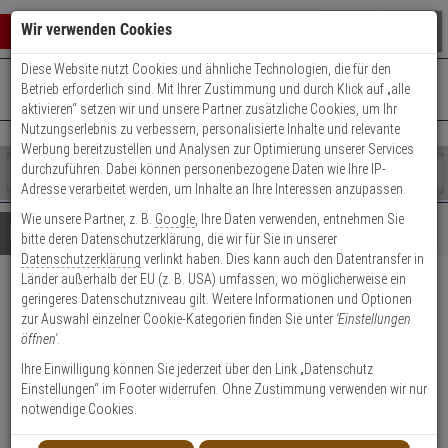
Warenkorb schließen
Suche öffnen
Warenko
Wir verwenden Cookies
Diese Website nutzt Cookies und ähnliche Technologien, die für den
+49 (0)821 899 493-0
Mo. - Do.: 8:00 - 16:30 | Fr.: 8:00 - 14:00 Uhr
0 ARTIKEL IM WARENKORB
Betrieb erforderlich sind. Mit Ihrer Zustimmung und durch Klick auf „alle
Kontaktservice nutzen
aktivieren“ setzen wir und unsere Partner zusätzliche Cookies, um Ihr
Ihr Warenkorb ist momentan leer.
Ergebnisse (
)
Nutzungserlebnis zu verbessern, personalisierte Inhalte und relevante
Fertig
Werbung bereitzustellen und Analysen zur Optimierung unserer Services
Shop
durchzuführen. Dabei können personenbezogene Daten wie Ihre IP-
durchsuchen
Adresse verarbeitet werden, um Inhalte an Ihre Interessen anzupassen.
Bitte
Es
Wie unsere Partner, z. B.
Google
, Ihre Daten verwenden, entnehmen Sie
geben
wurde
Details
Beratung
bitte deren Datenschutzerklärung, die wir für Sie in unserer
Sie
noch
Datenschutzerklärung
verlinkt haben. Dies kann auch den Datentransfer in
mindestens
Kategorien
Länder außerhalb der EU (z. B. USA) umfassen, wo möglicherweise ein
3
Suche
Abus KLT512 F1 EK
geringeres Datenschutzniveau gilt. Weitere Informationen und Optionen
Zeichen
gestartet
zur Auswahl einzelner Cookie-Kategorien finden Sie unter
'Einstellungen
ein,
Schutzbeschlag WG, aluminium
öffnen'
.
um
die
Ihre Einwilligung können Sie jederzeit über den Link „Datenschutz
1
Suche
Einstellungen“ im Footer widerrufen. Ohne Zustimmung verwenden wir nur
zu
notwendige Cookies.
starten.
Produktmerkmale