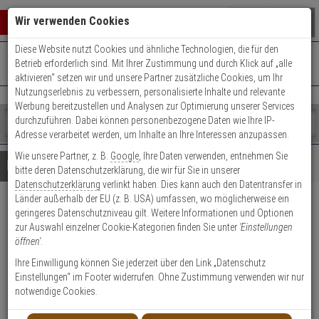
Warenkorb schließen
Suche öffnen
Warenko
Wir verwenden Cookies
Diese Website nutzt Cookies und ähnliche Technologien, die für den
+49 (0)821 899 493-0
Mo. - Do.: 8:00 - 16:30 | Fr.: 8:00 - 14:00 Uhr
0 ARTIKEL IM WARENKORB
Betrieb erforderlich sind. Mit Ihrer Zustimmung und durch Klick auf „alle
Kontaktservice nutzen
aktivieren“ setzen wir und unsere Partner zusätzliche Cookies, um Ihr
Ihr Warenkorb ist momentan leer.
Ergebnisse (
)
Nutzungserlebnis zu verbessern, personalisierte Inhalte und relevante
Fertig
Werbung bereitzustellen und Analysen zur Optimierung unserer Services
Shop
durchzuführen. Dabei können personenbezogene Daten wie Ihre IP-
durchsuchen
Adresse verarbeitet werden, um Inhalte an Ihre Interessen anzupassen.
Bitte
Es
Wie unsere Partner, z. B.
Google
, Ihre Daten verwenden, entnehmen Sie
geben
wurde
Details
Beratung
bitte deren Datenschutzerklärung, die wir für Sie in unserer
Sie
noch
Datenschutzerklärung
verlinkt haben. Dies kann auch den Datentransfer in
mindestens
Kategorien
Länder außerhalb der EU (z. B. USA) umfassen, wo möglicherweise ein
3
Suche
ABUS Messing 75/40HB40
geringeres Datenschutzniveau gilt. Weitere Informationen und Optionen
Zeichen
gestartet
zur Auswahl einzelner Cookie-Kategorien finden Sie unter
'Einstellungen
ein,
Vorhangschloss
öffnen'
.
um
die
Ihre Einwilligung können Sie jederzeit über den Link „Datenschutz
Produktmerkmale
Suche
Einstellungen“ im Footer widerrufen. Ohne Zustimmung verwenden wir nur
zu
notwendige Cookies.
starten.
Datenblatt drucken