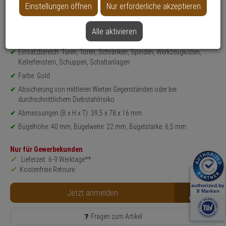
Einstellungen öffnen
Nur erforderliche akzeptieren
Weitere Varianten...
Alle aktivieren
Produktinformationen
Vorhangschloss - Modell: Messing 75, Messing 75/40HB40
Einsatzbereich: Türen, Toren, Schränken, Spinden, Werkzeugkisten,
Kellerfenstern, Schuppen, Schaltanlagen
Farbe: Gold
Absicherung von mittleren Werten Gegenständen oder bei
durchschnittlichem Diebstahlrisiko
Abmessungen (B x H x T): 39,5 x 78 x 16 mm
Bügelhöhe: 40 mm, Bügelweite: 22 mm, Bügelstärke: 6,5 mm
Nur für Gewerbekunden
Lieferzeit: 6-9 Werktage**
Kostenfreie Retoure
B2B
Jetzt anmelden
Fragen zum Artikel