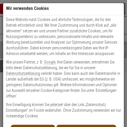
Warenkorb schließen
Suche öffnen
Warenko
Wir verwenden Cookies
Diese Website nutzt Cookies und ähnliche Technologien, die für den
+49 (0)821 899 493-0
Mo. - Do.: 8:00 - 16:30 | Fr.: 8:00 - 14:00 Uhr
0 ARTIKEL IM WARENKORB
Betrieb erforderlich sind. Mit Ihrer Zustimmung und durch Klick auf „alle
Kontaktservice nutzen
aktivieren“ setzen wir und unsere Partner zusätzliche Cookies, um Ihr
Ihr Warenkorb ist momentan leer.
Ergebnisse (
)
Nutzungserlebnis zu verbessern, personalisierte Inhalte und relevante
Fertig
Werbung bereitzustellen und Analysen zur Optimierung unserer Services
Shop
durchzuführen. Dabei können personenbezogene Daten wie Ihre IP-
durchsuchen
Adresse verarbeitet werden, um Inhalte an Ihre Interessen anzupassen.
Bitte
Es
Wie unsere Partner, z. B.
Google
, Ihre Daten verwenden, entnehmen Sie
geben
wurde
Details
Beratung
bitte deren Datenschutzerklärung, die wir für Sie in unserer
Sie
noch
Datenschutzerklärung
verlinkt haben. Dies kann auch den Datentransfer in
mindestens
Kategorien
Länder außerhalb der EU (z. B. USA) umfassen, wo möglicherweise ein
3
Suche
ABUS Messing 45/30 Triples
geringeres Datenschutzniveau gilt. Weitere Informationen und Optionen
Zeichen
gestartet
zur Auswahl einzelner Cookie-Kategorien finden Sie unter
'Einstellungen
ein,
Vorhangschloss 3er Set
öffnen'
.
um
die
Ihre Einwilligung können Sie jederzeit über den Link „Datenschutz
Produktmerkmale
Suche
Einstellungen“ im Footer widerrufen. Ohne Zustimmung verwenden wir nur
zu
notwendige Cookies.
Datenblatt drucken
starten.