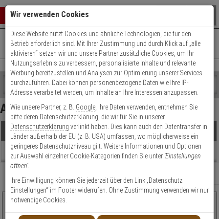
Warenkorb schließen
Suche öffnen
Warenko
Wir verwenden Cookies
Diese Website nutzt Cookies und ähnliche Technologien, die für den
+49 (0)821 899 493-0
Mo. - Do.: 8:00 - 16:30 | Fr.: 8:00 - 14:00 Uhr
0 ARTIKEL IM WARENKORB
Betrieb erforderlich sind. Mit Ihrer Zustimmung und durch Klick auf „alle
Kontaktservice nutzen
aktivieren“ setzen wir und unsere Partner zusätzliche Cookies, um Ihr
Ihr Warenkorb ist momentan leer.
Ergebnisse (
31
)
Nutzungserlebnis zu verbessern, personalisierte Inhalte und relevante
Fertig
Werbung bereitzustellen und Analysen zur Optimierung unserer Services
Shop
durchzuführen. Dabei können personenbezogene Daten wie Ihre IP-
durchsuchen
Adresse verarbeitet werden, um Inhalte an Ihre Interessen anzupassen.
Preis Filter (
31
)
Bitte
Es
Abus Schließanlagen
Wie unsere Partner, z. B.
Google
, Ihre Daten verwenden, entnehmen Sie
geben
wurde
bitte deren Datenschutzerklärung, die wir für Sie in unserer
Sie
noch
Datenschutzerklärung
verlinkt haben. Dies kann auch den Datentransfer in
mindestens
Kategorien
€
€
Produkte
Länder außerhalb der EU (z. B. USA) umfassen, wo möglicherweise ein
3
Suche
geringeres Datenschutzniveau gilt. Weitere Informationen und Optionen
Zeichen
gestartet
Sicherheitslevel
Beratung
zur Auswahl einzelner Cookie-Kategorien finden Sie unter
'Einstellungen
ein,
öffnen'
.
um
Anzahl Zylinder
Relevanz
Filter anzeigen
die
Ihre Einwilligung können Sie jederzeit über den Link „Datenschutz
Artikelauswahl
Suche
Einstellungen“ im Footer widerrufen. Ohne Zustimmung verwenden wir nur
zu
notwendige Cookies.
ABUS Bravus3500MX 2er Schließanl. gleichschließend
Modell / Serie
starten.
Top
2
TOP