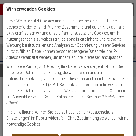
Warenkorb schließen
Suche öffnen
Warenko
Wir verwenden Cookies
Diese Website nutzt Cookies und ähnliche Technologien, die für den
+49 (0)821 899 493-0
Mo. - Do.: 8:00 - 16:30 | Fr.: 8:00 - 14:00 Uhr
0 ARTIKEL IM WARENKORB
Betrieb erforderlich sind. Mit Ihrer Zustimmung und durch Klick auf „alle
Kontaktservice nutzen
aktivieren“ setzen wir und unsere Partner zusätzliche Cookies, um Ihr
Ihr Warenkorb ist momentan leer.
Ergebnisse (
)
Nutzungserlebnis zu verbessern, personalisierte Inhalte und relevante
Fertig
Werbung bereitzustellen und Analysen zur Optimierung unserer Services
Shop
durchzuführen. Dabei können personenbezogene Daten wie Ihre IP-
durchsuchen
Adresse verarbeitet werden, um Inhalte an Ihre Interessen anzupassen.
Bitte
Es
Wie unsere Partner, z. B.
Google
, Ihre Daten verwenden, entnehmen Sie
geben
wurde
Details
Beratung
bitte deren Datenschutzerklärung, die wir für Sie in unserer
Sie
noch
Datenschutzerklärung
verlinkt haben. Dies kann auch den Datentransfer in
mindestens
Kategorien
Länder außerhalb der EU (z. B. USA) umfassen, wo möglicherweise ein
3
Suche
ABUS Steuergerät SG Vario
geringeres Datenschutzniveau gilt. Weitere Informationen und Optionen
Zeichen
gestartet
zur Auswahl einzelner Cookie-Kategorien finden Sie unter
'Einstellungen
ein,
Aufputz
öffnen'
.
um
die
Ihre Einwilligung können Sie jederzeit über den Link „Datenschutz
Produktmerkmale
Suche
Einstellungen“ im Footer widerrufen. Ohne Zustimmung verwenden wir nur
zu
notwendige Cookies.
Datenblatt drucken
starten.