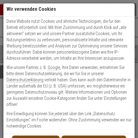
Warenkorb schließen
Suche öffnen
Warenko
Wir verwenden Cookies
Diese Website nutzt Cookies und ähnliche Technologien, die für den
+49 (0)821 899 493-0
Mo. - Do.: 8:00 - 16:30 | Fr.: 8:00 - 14:00 Uhr
0 ARTIKEL IM WARENKORB
Betrieb erforderlich sind. Mit Ihrer Zustimmung und durch Klick auf „alle
Kontaktservice nutzen
aktivieren“ setzen wir und unsere Partner zusätzliche Cookies, um Ihr
Ihr Warenkorb ist momentan leer.
Ergebnisse (
)
Nutzungserlebnis zu verbessern, personalisierte Inhalte und relevante
Fertig
Werbung bereitzustellen und Analysen zur Optimierung unserer Services
Shop
durchzuführen. Dabei können personenbezogene Daten wie Ihre IP-
durchsuchen
Adresse verarbeitet werden, um Inhalte an Ihre Interessen anzupassen.
Bitte
Es
Wie unsere Partner, z. B.
Google
, Ihre Daten verwenden, entnehmen Sie
geben
wurde
Details
Beratung
bitte deren Datenschutzerklärung, die wir für Sie in unserer
Sie
noch
Datenschutzerklärung
verlinkt haben. Dies kann auch den Datentransfer in
mindestens
Kategorien
Länder außerhalb der EU (z. B. USA) umfassen, wo möglicherweise ein
3
Suche
ABUS TITALIUM 54TI/35
geringeres Datenschutzniveau gilt. Weitere Informationen und Optionen
Zeichen
gestartet
zur Auswahl einzelner Cookie-Kategorien finden Sie unter
'Einstellungen
Vorhangschloss
ein,
öffnen'
.
um
die
Ihre Einwilligung können Sie jederzeit über den Link „Datenschutz
Suche
Einstellungen“ im Footer widerrufen. Ohne Zustimmung verwenden wir nur
Vorhangschloss - Modell: Titalium, Titalium 54TI
zu
notwendige Cookies.
starten.
Sicherheitsstufe: 3