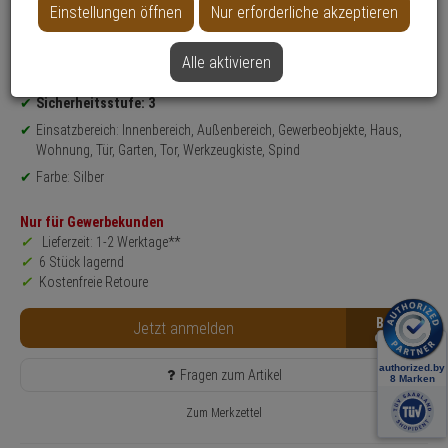
Einstellungen öffnen
Nur erforderliche akzeptieren
Weitere Varianten...
Alle aktivieren
Produktinformationen
Set, Vorhangschloss - Modell: Titalium 64TI, Titalium
Sicherheitsstufe: 3
Einsatzbereich: Innenbereich, Außenbereich, Gewerbeobjekte, Haus,
Wohnung, Tür, Garten, Tor, Werkzeugkiste, Spind
Farbe: Silber
Nur für Gewerbekunden
Lieferzeit: 1-2 Werktage**
6 Stück lagernd
Kostenfreie Retoure
B2B
Jetzt anmelden
Fragen zum Artikel
Zum Merkzettel