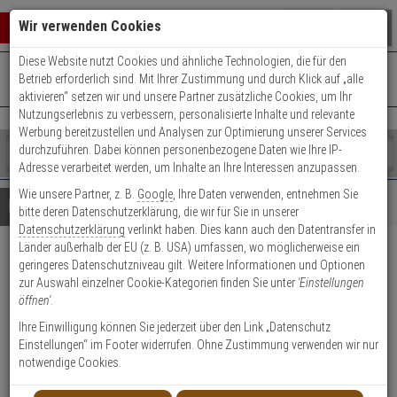
Warenkorb schließen
Suche öffnen
Warenko
Wir verwenden Cookies
Diese Website nutzt Cookies und ähnliche Technologien, die für den
+49 (0)821 899 493-0
Mo. - Do.: 8:00 - 16:30 | Fr.: 8:00 - 14:00 Uhr
0 ARTIKEL IM WARENKORB
Betrieb erforderlich sind. Mit Ihrer Zustimmung und durch Klick auf „alle
Kontaktservice nutzen
aktivieren“ setzen wir und unsere Partner zusätzliche Cookies, um Ihr
Ihr Warenkorb ist momentan leer.
Ergebnisse (
)
Nutzungserlebnis zu verbessern, personalisierte Inhalte und relevante
Fertig
Werbung bereitzustellen und Analysen zur Optimierung unserer Services
Shop
durchzuführen. Dabei können personenbezogene Daten wie Ihre IP-
durchsuchen
Adresse verarbeitet werden, um Inhalte an Ihre Interessen anzupassen.
Bitte
Es
Wie unsere Partner, z. B.
Google
, Ihre Daten verwenden, entnehmen Sie
geben
wurde
Details
Beratung
bitte deren Datenschutzerklärung, die wir für Sie in unserer
Sie
noch
Datenschutzerklärung
verlinkt haben. Dies kann auch den Datentransfer in
mindestens
Kategorien
Länder außerhalb der EU (z. B. USA) umfassen, wo möglicherweise ein
3
Suche
ABUS TITALIUM 64TI/20
geringeres Datenschutzniveau gilt. Weitere Informationen und Optionen
Zeichen
gestartet
zur Auswahl einzelner Cookie-Kategorien finden Sie unter
'Einstellungen
ein,
Twins Vorhangschloss
öffnen'
.
um
die
Ihre Einwilligung können Sie jederzeit über den Link „Datenschutz
Produktmerkmale
Suche
Einstellungen“ im Footer widerrufen. Ohne Zustimmung verwenden wir nur
zu
notwendige Cookies.
starten.
Datenblatt drucken