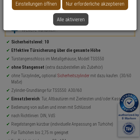
Einstellungen öffnen
Nur erforderliche akzeptieren
Datenblatt drucken
Alle aktivieren
Weitere Varianten...
Produktinformationen
Sicherheitslevel: 10
Effektive Türsicherung über die gesamte Höhe
Türstangenschloss im Metallgehäuse, Modell TSS550
ohne Stangenset
(extra dazubestellen als Zubehör)
ohne Türzylinder
,
optional
Sicherheitszylinder
mit dazu kaufen. (30/60
Maße)
Zylinder-Grundlänge für TSS550: A30/I60
Einsatzbereich
: Tür, Altbautüren mit Zierleisten und/oder Kassetten
Bedienung von außen und innen mit Schlüssel
nach Richtlinien: DIN, VdS
Riegelstangen kürzbar (individuelle Anpassung an Türhöhe)
Für Türhöhen bis 2,75 m geeignet