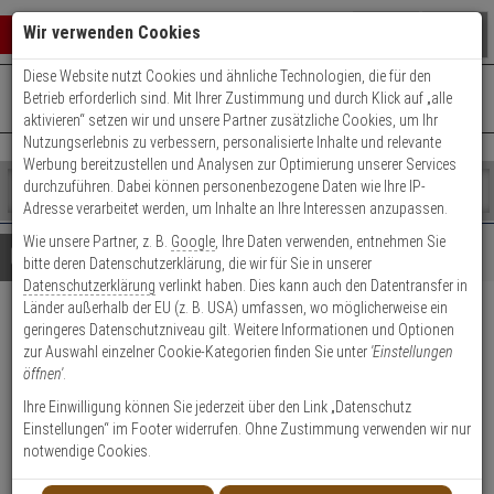
Warenkorb schließen
Suche öffnen
Warenko
Wir verwenden Cookies
Diese Website nutzt Cookies und ähnliche Technologien, die für den
+49 (0)821 899 493-0
Mo. - Do.: 8:00 - 16:30 | Fr.: 8:00 - 14:00 Uhr
0 ARTIKEL IM WARENKORB
Betrieb erforderlich sind. Mit Ihrer Zustimmung und durch Klick auf „alle
Kontaktservice nutzen
aktivieren“ setzen wir und unsere Partner zusätzliche Cookies, um Ihr
Ihr Warenkorb ist momentan leer.
Ergebnisse (
)
Nutzungserlebnis zu verbessern, personalisierte Inhalte und relevante
Fertig
Werbung bereitzustellen und Analysen zur Optimierung unserer Services
Shop
durchzuführen. Dabei können personenbezogene Daten wie Ihre IP-
durchsuchen
Adresse verarbeitet werden, um Inhalte an Ihre Interessen anzupassen.
Bitte
Es
Wie unsere Partner, z. B.
Google
, Ihre Daten verwenden, entnehmen Sie
geben
wurde
Details
Beratung
bitte deren Datenschutzerklärung, die wir für Sie in unserer
Sie
noch
Datenschutzerklärung
verlinkt haben. Dies kann auch den Datentransfer in
mindestens
Kategorien
Länder außerhalb der EU (z. B. USA) umfassen, wo möglicherweise ein
3
Suche
Abus TSS550W
geringeres Datenschutzniveau gilt. Weitere Informationen und Optionen
Zeichen
gestartet
zur Auswahl einzelner Cookie-Kategorien finden Sie unter
'Einstellungen
ein,
Türstangenschloss o. Zyl., o.
öffnen'
.
um
Stange
die
Ihre Einwilligung können Sie jederzeit über den Link „Datenschutz
Suche
Einstellungen“ im Footer widerrufen. Ohne Zustimmung verwenden wir nur
zu
notwendige Cookies.
Produktmerkmale
starten.