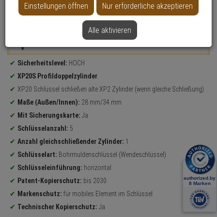
Einstellungen öffnen
Nur erforderliche akzeptieren
Datenblatt drucken
Alle aktivieren
Weitere Varianten...
Produktinformationen
Sicherheitslevel:
HOCH
XP20S Profildoppelzylinder
XP20 Schlüssel schließen alte XP2 Zylinder (wenn gleiche Schließung)
Maße (Außen/Innen):
28 mm/34 mm
Mit Sicherungskarte:
Ja
Schlüsselanzahl:
5
Anzahl gleichschließender Zylinder:
1
Schlüsselart:
Bohrmuldenschlüssel (Wendeschlüssel)
Schlüsseleinführung:
horizontal
Patent-Kopierschutz:
bis 2030
Markenschutz:
für mobiles Element im Schlüssel
Technischer Kopierschutz:
Ja