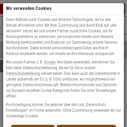
Warenkorb schließen
Suche öffnen
Warenko
Wir verwenden Cookies
Diese Website nutzt Cookies und ähnliche Technologien, die für den
+49 (0)821 899 493-0
Mo. - Do.: 8:00 - 16:30 | Fr.: 8:00 - 14:00 Uhr
0 ARTIKEL IM WARENKORB
Betrieb erforderlich sind. Mit Ihrer Zustimmung und durch Klick auf „alle
Kontaktservice nutzen
aktivieren“ setzen wir und unsere Partner zusätzliche Cookies, um Ihr
Ihr Warenkorb ist momentan leer.
Ergebnisse (
)
Nutzungserlebnis zu verbessern, personalisierte Inhalte und relevante
Fertig
Werbung bereitzustellen und Analysen zur Optimierung unserer Services
Shop
durchzuführen. Dabei können personenbezogene Daten wie Ihre IP-
durchsuchen
Adresse verarbeitet werden, um Inhalte an Ihre Interessen anzupassen.
Bitte
Es
Wie unsere Partner, z. B.
Google
, Ihre Daten verwenden, entnehmen Sie
geben
wurde
Details
Beratung
bitte deren Datenschutzerklärung, die wir für Sie in unserer
Sie
noch
Datenschutzerklärung
verlinkt haben. Dies kann auch den Datentransfer in
mindestens
Kategorien
Länder außerhalb der EU (z. B. USA) umfassen, wo möglicherweise ein
3
Suche
Abus XP20S 28/34
geringeres Datenschutzniveau gilt. Weitere Informationen und Optionen
Zeichen
gestartet
zur Auswahl einzelner Cookie-Kategorien finden Sie unter
'Einstellungen
ein,
Doppelzylinder vs. + 5 Schlüssel
öffnen'
.
um
die
Ihre Einwilligung können Sie jederzeit über den Link „Datenschutz
Produktmerkmale
Suche
Einstellungen“ im Footer widerrufen. Ohne Zustimmung verwenden wir nur
zu
notwendige Cookies.
starten.
Zylinder messen