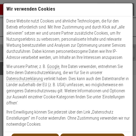
Warenkorb schließen
Suche öffnen
Warenko
Wir verwenden Cookies
Diese Website nutzt Cookies und ähnliche Technologien, die für den
+49 (0)821 899 493-0
Mo. - Do.: 8:00 - 16:30 | Fr.: 8:00 - 14:00 Uhr
0 ARTIKEL IM WARENKORB
Betrieb erforderlich sind. Mit Ihrer Zustimmung und durch Klick auf „alle
Kontaktservice nutzen
aktivieren“ setzen wir und unsere Partner zusätzliche Cookies, um Ihr
Ihr Warenkorb ist momentan leer.
Ergebnisse (
)
Nutzungserlebnis zu verbessern, personalisierte Inhalte und relevante
Fertig
Werbung bereitzustellen und Analysen zur Optimierung unserer Services
Shop
durchzuführen. Dabei können personenbezogene Daten wie Ihre IP-
durchsuchen
Adresse verarbeitet werden, um Inhalte an Ihre Interessen anzupassen.
Bitte
Es
Wie unsere Partner, z. B.
Google
, Ihre Daten verwenden, entnehmen Sie
geben
wurde
Details
Beratung
Beliebte 1920x1080 Artikel
bitte deren Datenschutzerklärung, die wir für Sie in unserer
Sie
noch
Datenschutzerklärung
verlinkt haben. Dies kann auch den Datentransfer in
mindestens
Kategorien
Länder außerhalb der EU (z. B. USA) umfassen, wo möglicherweise ein
3
Suche
AG Neovo TM-23 23'' LCD
geringeres Datenschutzniveau gilt. Weitere Informationen und Optionen
Zeichen
gestartet
Monitor 1080p VGA HDMI
zur Auswahl einzelner Cookie-Kategorien finden Sie unter
'Einstellungen
ein,
öffnen'
.
um
die
Produktmerkmale
Ihre Einwilligung können Sie jederzeit über den Link „Datenschutz
Suche
Einstellungen“ im Footer widerrufen. Ohne Zustimmung verwenden wir nur
zu
notwendige Cookies.
starten.
Datenblatt drucken