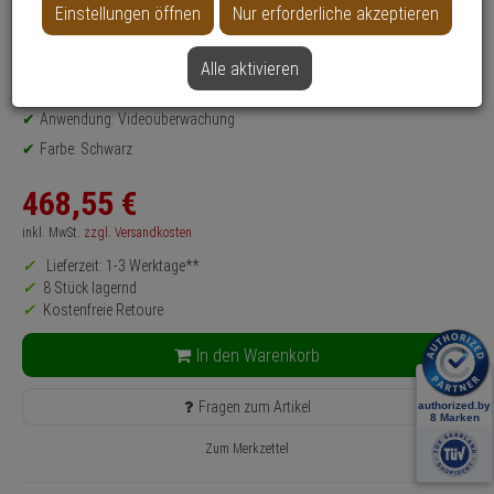
Einstellungen öffnen
Nur erforderliche akzeptieren
Produktinformationen
Monitor - Modell: TM-Serie
Bildschirmgröße (Zoll): 23"
Alle aktivieren
Auflösung: 1920x1080
Anwendung: Videoüberwachung
Farbe: Schwarz
468,
55
€
inkl. MwSt.
zzgl. Versandkosten
Lieferzeit: 1-3 Werktage**
8 Stück lagernd
Kostenfreie Retoure
In den Warenkorb
Fragen zum Artikel
Zum Merkzettel