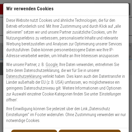
Warenkorb schließen
Suche öffnen
Warenko
Wir verwenden Cookies
Diese Website nutzt Cookies und ähnliche Technologien, die für den
+49 (0)821 899 493-0
Mo. - Do.: 8:00 - 16:30 | Fr.: 8:00 - 14:00 Uhr
0 ARTIKEL IM WARENKORB
Betrieb erforderlich sind. Mit Ihrer Zustimmung und durch Klick auf „alle
Kontaktservice nutzen
aktivieren“ setzen wir und unsere Partner zusätzliche Cookies, um Ihr
Ihr Warenkorb ist momentan leer.
Ergebnisse (
)
Nutzungserlebnis zu verbessern, personalisierte Inhalte und relevante
Fertig
Werbung bereitzustellen und Analysen zur Optimierung unserer Services
Shop
durchzuführen. Dabei können personenbezogene Daten wie Ihre IP-
durchsuchen
Adresse verarbeitet werden, um Inhalte an Ihre Interessen anzupassen.
Bitte
Es
Wie unsere Partner, z. B.
Google
, Ihre Daten verwenden, entnehmen Sie
geben
wurde
Details
Beratung
bitte deren Datenschutzerklärung, die wir für Sie in unserer
Sie
noch
Datenschutzerklärung
verlinkt haben. Dies kann auch den Datentransfer in
mindestens
Kategorien
Länder außerhalb der EU (z. B. USA) umfassen, wo möglicherweise ein
3
Suche
Aritech VE735
geringeres Datenschutzniveau gilt. Weitere Informationen und Optionen
Zeichen
gestartet
zur Auswahl einzelner Cookie-Kategorien finden Sie unter
'Einstellungen
ein,
Bewegungsmelder PIR
öffnen'
.
um
die
Ihre Einwilligung können Sie jederzeit über den Link „Datenschutz
Produktmerkmale
Suche
Einstellungen“ im Footer widerrufen. Ohne Zustimmung verwenden wir nur
zu
notwendige Cookies.
starten.
Datenblatt drucken