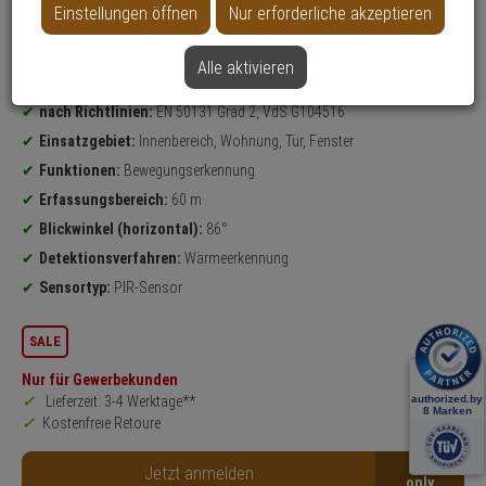
Einstellungen öffnen
Nur erforderliche akzeptieren
Weitere Varianten...
Alle aktivieren
Produktinformationen
Bewegungsmelder, Vorhangmelder
nach Richtlinien:
EN 50131 Grad 2, VdS G104516
Einsatzgebiet:
Innenbereich, Wohnung, Tür, Fenster
Funktionen:
Bewegungserkennung
Erfassungsbereich:
60 m
Blickwinkel (horizontal):
86°
Detektionsverfahren:
Wärmeerkennung
Sensortyp:
PIR-Sensor
SALE
Nur für Gewerbekunden
Lieferzeit: 3-4 Werktage**
Kostenfreie Retoure
B2B
Jetzt anmelden