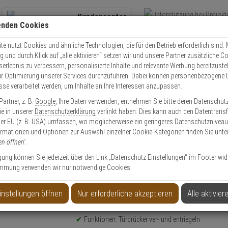
Kundencenter
enden Cookies
Übe
+49 (0)821 899 493-0
Schnel
Kontaktservice
nutzen
e nutzt Cookies und ähnliche Technologien, die für den Betrieb erforderlich sind. M
und durch Klick auf „alle aktivieren“ setzen wir und unsere Partner zusätzliche C
Mo. - Do.: 8:00 - 16:30 Fr. 8:00 - 14:00 Uhr
serlebnis zu verbessern, personalisierte Inhalte und relevante Werbung bereitzuste
r Optimierung unserer Services durchzuführen. Dabei können personenbezogene 
esse verarbeitet werden, um Inhalte an Ihre Interessen anzupassen.
Video
Zutritt
Einbruch
Brand
artner, z. B.
Google
, Ihre Daten verwenden, entnehmen Sie bitte deren Datenschut
tz
Assa Abloy Code Handle Langschild PZ Ausf. A DINL
Sie in unserer
Datenschutzerklärung
verlinkt haben. Dies kann auch den Datentransf
er EU (z. B. USA) umfassen, wo möglicherweise ein geringeres Datenschutzniveau 
ormationen und Optionen zur Auswahl einzelner Cookie-Kategorien finden Sie unte
en öffnen'
.
ligung können Sie jederzeit über den Link „Datenschutz Einstellungen“ im Footer wid
mmung verwenden wir nur notwendige Cookies.
hild PZ Ausf. A DINL
instellungen öffnen
Nur erforderliche akzeptieren
Alle aktivier
Produktinformationen
Drückergarnitur - Modell: Code Handle
Funktionen: Türdrücker ver- und entriegeln