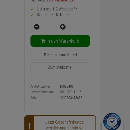
Preis,
inkl. MwSt.
zzgl. Versandkosten
Verfügbakeit
Lieferzeit: 1-2 Werktage**
und
Warenkorb-
Kostenfreie Retoure
oder
Menge
Konfigurieren-
Button
In den Warenkorb
Fragen zum Artikel
Zum Merkzettel
Artikelnummer:
10028486
Herstellernummer:
492L08-1-11---6
EAN:
4042203453678
Jetzt Geschäftskunde
werden und attraktive