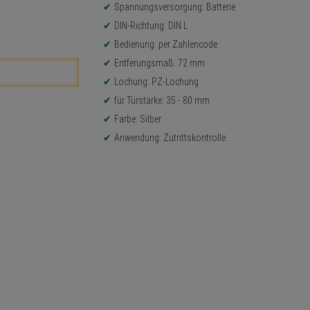
Spannungsversorgung: Batterie
DIN-Richtung: DIN L
Bedienung: per Zahlencode
Entferungsmaß: 72 mm
Lochung: PZ-Lochung
für Türstärke: 35 - 80 mm
Farbe: Silber
Anwendung: Zutrittskontrolle