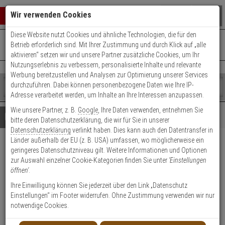
Warenkorb schließen
Suche öffnen
Warenko
Wir verwenden Cookies
Diese Website nutzt Cookies und ähnliche Technologien, die für den
+49 (0)821 899 493-0
Mo. - Do.: 8:00 - 16:30 | Fr.: 8:00 - 14:00 Uhr
0 ARTIKEL IM WARENKORB
Betrieb erforderlich sind. Mit Ihrer Zustimmung und durch Klick auf „alle
Kontaktservice nutzen
aktivieren“ setzen wir und unsere Partner zusätzliche Cookies, um Ihr
Ihr Warenkorb ist momentan leer.
Ergebnisse (
)
Nutzungserlebnis zu verbessern, personalisierte Inhalte und relevante
Fertig
Werbung bereitzustellen und Analysen zur Optimierung unserer Services
Shop
durchzuführen. Dabei können personenbezogene Daten wie Ihre IP-
durchsuchen
Adresse verarbeitet werden, um Inhalte an Ihre Interessen anzupassen.
Bitte
Es
Wie unsere Partner, z. B.
Google
, Ihre Daten verwenden, entnehmen Sie
geben
wurde
Details
Beratung
bitte deren Datenschutzerklärung, die wir für Sie in unserer
Sie
noch
Datenschutzerklärung
verlinkt haben. Dies kann auch den Datentransfer in
mindestens
Kategorien
Länder außerhalb der EU (z. B. USA) umfassen, wo möglicherweise ein
3
Suche
Axis Camera Station Software,
geringeres Datenschutzniveau gilt. Weitere Informationen und Optionen
Zeichen
gestartet
zur Auswahl einzelner Cookie-Kategorien finden Sie unter
'Einstellungen
ein,
Universal, 1 Kanal
öffnen'
.
um
die
Ihre Einwilligung können Sie jederzeit über den Link „Datenschutz
Produktmerkmale
Suche
Lagerabverkauf
Einstellungen“ im Footer widerrufen. Ohne Zustimmung verwenden wir nur
zu
notwendige Cookies.
starten.