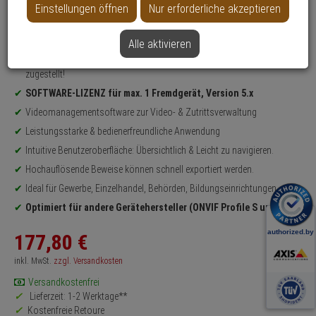
Datenblatt drucken
Einstellungen öffnen
Nur erforderliche akzeptieren
Weitere Varianten...
Alle aktivieren
Produktinformationen
Schnelle Lieferung:
Die Lizenz wird Ihnen nach dem Kauf per E-Mail
zugestellt!
SOFTWARE-LIZENZ für max. 1 Fremdgerät, Version 5.x
Videomanagementsoftware zur Video- & Zutrittsverwaltung
Leistungsstarke & bedienerfreundliche Anwendung
Intuitive Benutzeroberfläche: Übersichtlich & Leicht zu navigieren.
Hochauflösende Beweise können schnell exportiert werden.
Ideal für Gewerbe, Einzelhandel, Behörden, Bildungseinrichtungen
Optimiert für andere Gerätehersteller (ONVIF Profile S und RTSP)
177,
80
€
inkl. MwSt.
zzgl. Versandkosten
Versandkostenfrei
Lieferzeit: 1-2 Werktage**
Kostenfreie Retoure