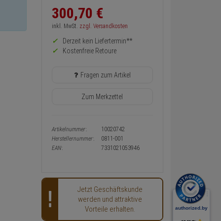
300,
70
€
Informationen
zurück
Preis,
inkl. MwSt.
zzgl. Versandkosten
Verfügbakeit
Derzeit kein Liefertermin**
und
Warenkorb-
Kostenfreie Retoure
oder
Konfigurieren-
Fragen zum Artikel
Button
Zum Merkzettel
Artikelnummer:
10020742
Herstellernummer:
0811-001
EAN:
7331021053946
Jetzt Geschäftskunde
werden und attraktive
Vorteile erhalten.