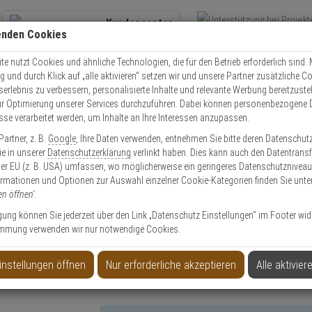
Kundencenter
enden Cookies
Übe
+49 (0)821 899 493-0
Schnel
Kontaktservice
nutzen
e nutzt Cookies und ähnliche Technologien, die für den Betrieb erforderlich sind. M
und durch Klick auf „alle aktivieren“ setzen wir und unsere Partner zusätzliche C
Mo. - Do.: 8:00 - 16:30 Fr. 8:00 - 14:00 Uhr
serlebnis zu verbessern, personalisierte Inhalte und relevante Werbung bereitzuste
r Optimierung unserer Services durchzuführen. Dabei können personenbezogene 
esse verarbeitet werden, um Inhalte an Ihre Interessen anzupassen.
065-L IP-Kamera 1080p Tag/Nacht IR PIR PoE
artner, z. B.
Google
, Ihre Daten verwenden, entnehmen Sie bitte deren Datenschut
Sie in unserer
Datenschutzerklärung
verlinkt haben. Dies kann auch den Datentransf
er EU (z. B. USA) umfassen, wo möglicherweise ein geringeres Datenschutzniveau 
ormationen und Optionen zur Auswahl einzelner Cookie-Kategorien finden Sie unte
en öffnen'
.
Tag/Nacht IR PIR PoE
ligung können Sie jederzeit über den Link „Datenschutz Einstellungen“ im Footer wid
mmung verwenden wir nur notwendige Cookies.
instellungen öffnen
Nur erforderliche akzeptieren
Alle aktivier