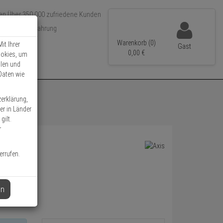
Über 350.000 zufriedene Kunden
r 15 Jahre Erfahrung
ler Versand
Warenkorb (0)
it Ihrer
Gast
0,
00
€
ookies, um
llen und
Daten wie
zerklärung,
er in Länder
gilt.
r
errufen.
en