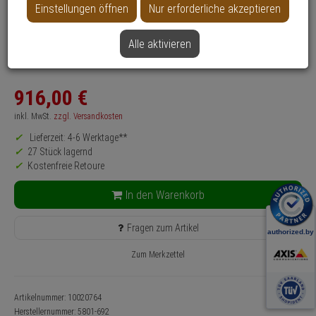
Einstellungen öffnen
Nur erforderliche akzeptieren
Produktinformationen
Typ: Switch
Alle aktivieren
Anwendung: Videoüberwachung, IT
Farbe: Schwarz
916,
00
€
inkl. MwSt.
zzgl. Versandkosten
Lieferzeit: 4-6 Werktage**
27 Stück lagernd
Kostenfreie Retoure
In den Warenkorb
Fragen zum Artikel
Zum Merkzettel
Artikelnummer: 10020764
Herstellernummer:
5801-692