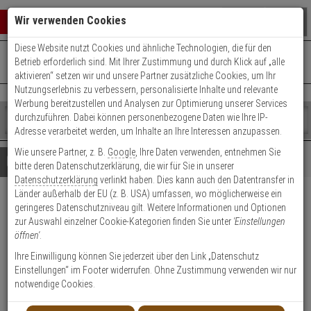
Warenkorb schließen
Suche öffnen
Warenko
Wir verwenden Cookies
Diese Website nutzt Cookies und ähnliche Technologien, die für den
+49 (0)821 899 493-0
Mo. - Do.: 8:00 - 16:30 | Fr.: 8:00 - 14:00 Uhr
0 ARTIKEL IM WARENKORB
Betrieb erforderlich sind. Mit Ihrer Zustimmung und durch Klick auf „alle
Kontaktservice nutzen
aktivieren“ setzen wir und unsere Partner zusätzliche Cookies, um Ihr
Ihr Warenkorb ist momentan leer.
Ergebnisse (
)
Nutzungserlebnis zu verbessern, personalisierte Inhalte und relevante
Fertig
Werbung bereitzustellen und Analysen zur Optimierung unserer Services
Shop
durchzuführen. Dabei können personenbezogene Daten wie Ihre IP-
durchsuchen
Adresse verarbeitet werden, um Inhalte an Ihre Interessen anzupassen.
Bitte
Es
Wie unsere Partner, z. B.
Google
, Ihre Daten verwenden, entnehmen Sie
geben
wurde
Details
Beratung
bitte deren Datenschutzerklärung, die wir für Sie in unserer
Sie
noch
Datenschutzerklärung
verlinkt haben. Dies kann auch den Datentransfer in
mindestens
Kategorien
Länder außerhalb der EU (z. B. USA) umfassen, wo möglicherweise ein
3
Suche
Axis T8516 Switch PoE+ 16
geringeres Datenschutzniveau gilt. Weitere Informationen und Optionen
Zeichen
gestartet
zur Auswahl einzelner Cookie-Kategorien finden Sie unter
'Einstellungen
ein,
Kanal 19'' Rack
öffnen'
.
um
die
Ihre Einwilligung können Sie jederzeit über den Link „Datenschutz
Produktmerkmale
Suche
Einstellungen“ im Footer widerrufen. Ohne Zustimmung verwenden wir nur
zu
notwendige Cookies.
starten.
Datenblatt drucken