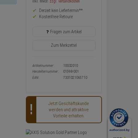
Preis,
inkl. MwSt.
zzgl. Versandkosten
Verfügbakeit
Derzeit kein Liefertermin**
und
Warenkorb-
Kostenfreie Retoure
oder
Konfigurieren-
Fragen zum Artikel
Button
Zum Merkzettel
Artikelnummer:
10032010
Herstellernummer:
01598-001
EAN:
7331021065710
Jetzt Geschäftskunde
werden und attraktive
Vorteile erhalten.