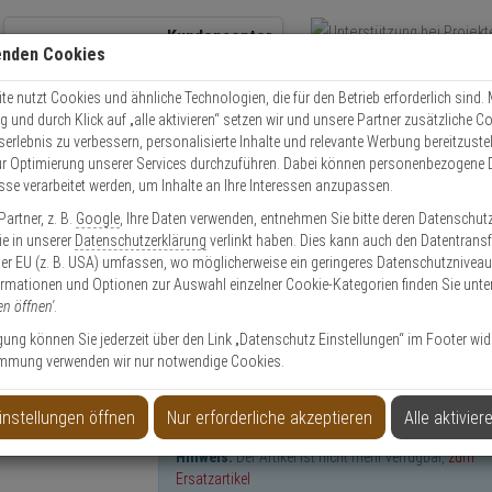
Kundencenter
enden Cookies
Übe
+49 (0)821 899 493-0
Schnel
Kontaktservice
nutzen
e nutzt Cookies und ähnliche Technologien, die für den Betrieb erforderlich sind. M
und durch Klick auf „alle aktivieren“ setzen wir und unsere Partner zusätzliche C
Mo. - Do.: 8:00 - 16:30 Fr. 8:00 - 14:00 Uhr
serlebnis zu verbessern, personalisierte Inhalte und relevante Werbung bereitzuste
r Optimierung unserer Services durchzuführen. Dabei können personenbezogene 
esse verarbeitet werden, um Inhalte an Ihre Interessen anzupassen.
248-LVE IP-Kamera 4K T/N IR PoE IP66 IK10
artner, z. B.
Google
, Ihre Daten verwenden, entnehmen Sie bitte deren Datenschut
Sie in unserer
Datenschutzerklärung
verlinkt haben. Dies kann auch den Datentransf
er EU (z. B. USA) umfassen, wo möglicherweise ein geringeres Datenschutzniveau 
ormationen und Optionen zur Auswahl einzelner Cookie-Kategorien finden Sie unte
en öffnen'
.
/N IR PoE IP66 IK10
ligung können Sie jederzeit über den Link „Datenschutz Einstellungen“ im Footer wid
mmung verwenden wir nur notwendige Cookies.
instellungen öffnen
Nur erforderliche akzeptieren
Alle aktivier
Hinweis:
Der Artikel ist nicht mehr verfügbar,
zum
Ersatzartikel