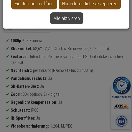
Einstellungen öffnen
Nur erforderliche akzeptieren
Alle aktivieren
Datenblatt drucken
Produktinformationen
1080p
PTZ Kamera
Blickwinkel:
58,6° - 2,2° (Objektiv-Brennweite 6,7 - 200 mm)
Features:
Unterstützt Perimeterschutz, hat IT-Sicherheitskennzeichen
des BSI
Nachtsicht:
per Infrarot (Reichweite bis zu 400 m)
Vandalismusschutz:
Ja
SD-Karten-Slot:
Ja
Zoom:
30x optisch, 21x digital
Gegenlichtkompensation:
Ja
Schutzart:
IP68
IR-Sperrfilter:
Ja
Videokomprimierung:
H.264, MJPEG