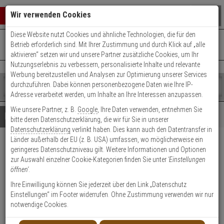
Warenkorb schließen
Suche öffnen
Warenko
Wir verwenden Cookies
Diese Website nutzt Cookies und ähnliche Technologien, die für den
+49 (0)821 899 493-0
Mo. - Do.: 8:00 - 16:30 | Fr.: 8:00 - 14:00 Uhr
0 ARTIKEL IM WARENKORB
Betrieb erforderlich sind. Mit Ihrer Zustimmung und durch Klick auf „alle
Kontaktservice nutzen
aktivieren“ setzen wir und unsere Partner zusätzliche Cookies, um Ihr
Ihr Warenkorb ist momentan leer.
Ergebnisse (
)
Nutzungserlebnis zu verbessern, personalisierte Inhalte und relevante
Fertig
Werbung bereitzustellen und Analysen zur Optimierung unserer Services
Shop
durchzuführen. Dabei können personenbezogene Daten wie Ihre IP-
durchsuchen
Adresse verarbeitet werden, um Inhalte an Ihre Interessen anzupassen.
Bitte
Es
Wie unsere Partner, z. B.
Google
, Ihre Daten verwenden, entnehmen Sie
geben
wurde
Details
Beratung
bitte deren Datenschutzerklärung, die wir für Sie in unserer
Sie
noch
Datenschutzerklärung
verlinkt haben. Dies kann auch den Datentransfer in
mindestens
Kategorien
Länder außerhalb der EU (z. B. USA) umfassen, wo möglicherweise ein
3
Suche
AXIS Q6225-LE IP-
geringeres Datenschutzniveau gilt. Weitere Informationen und Optionen
Zeichen
gestartet
zur Auswahl einzelner Cookie-Kategorien finden Sie unter
'Einstellungen
ein,
Kamera 1080p T/N IR PTZ IP68
öffnen'
.
um
IK10
die
Ihre Einwilligung können Sie jederzeit über den Link „Datenschutz
Suche
Einstellungen“ im Footer widerrufen. Ohne Zustimmung verwenden wir nur
zu
notwendige Cookies.
Produktmerkmale
starten.