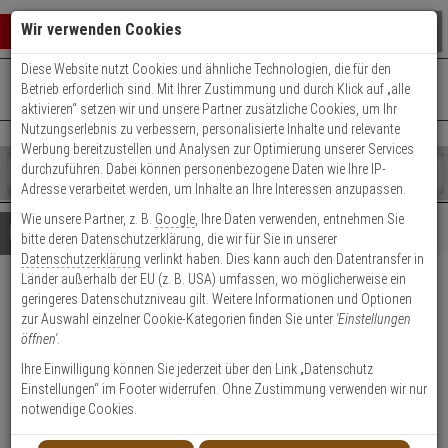
Warenkorb schließen
Suche öffnen
Warenko
Wir verwenden Cookies
Diese Website nutzt Cookies und ähnliche Technologien, die für den
+49 (0)821 899 493-0
Mo. - Do.: 8:00 - 16:30 | Fr.: 8:00 - 14:00 Uhr
0 ARTIKEL IM WARENKORB
Betrieb erforderlich sind. Mit Ihrer Zustimmung und durch Klick auf „alle
Kontaktservice nutzen
aktivieren“ setzen wir und unsere Partner zusätzliche Cookies, um Ihr
Ihr Warenkorb ist momentan leer.
Ergebnisse (
)
Nutzungserlebnis zu verbessern, personalisierte Inhalte und relevante
Fertig
Werbung bereitzustellen und Analysen zur Optimierung unserer Services
Shop
durchzuführen. Dabei können personenbezogene Daten wie Ihre IP-
durchsuchen
Adresse verarbeitet werden, um Inhalte an Ihre Interessen anzupassen.
Bitte
Es
Wie unsere Partner, z. B.
Google
, Ihre Daten verwenden, entnehmen Sie
geben
wurde
Details
Beratung
bitte deren Datenschutzerklärung, die wir für Sie in unserer
Sie
noch
Datenschutzerklärung
verlinkt haben. Dies kann auch den Datentransfer in
mindestens
Kategorien
Länder außerhalb der EU (z. B. USA) umfassen, wo möglicherweise ein
3
Suche
AXIS S3008 MKII Rekorder 8-
geringeres Datenschutzniveau gilt. Weitere Informationen und Optionen
Zeichen
gestartet
zur Auswahl einzelner Cookie-Kategorien finden Sie unter
'Einstellungen
ein,
Kanal 8TB USB PoE
öffnen'
.
um
die
Ihre Einwilligung können Sie jederzeit über den Link „Datenschutz
Produktmerkmale
Suche
Einstellungen“ im Footer widerrufen. Ohne Zustimmung verwenden wir nur
zu
notwendige Cookies.
starten.