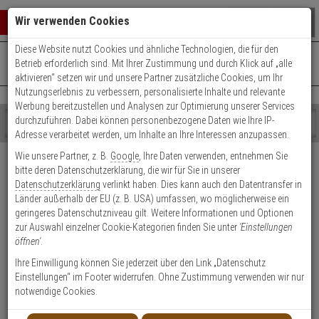
Warenkorb schließen
Suche öffnen
Warenko
Wir verwenden Cookies
Diese Website nutzt Cookies und ähnliche Technologien, die für den
+49 (0)821 899 493-0
Mo. - Do.: 8:00 - 16:30 | Fr.: 8:00 - 14:00 Uhr
0 ARTIKEL IM WARENKORB
Betrieb erforderlich sind. Mit Ihrer Zustimmung und durch Klick auf „alle
Kontaktservice nutzen
aktivieren“ setzen wir und unsere Partner zusätzliche Cookies, um Ihr
Ihr Warenkorb ist momentan leer.
Ergebnisse (
)
Nutzungserlebnis zu verbessern, personalisierte Inhalte und relevante
Fertig
Werbung bereitzustellen und Analysen zur Optimierung unserer Services
Shop
durchzuführen. Dabei können personenbezogene Daten wie Ihre IP-
durchsuchen
Adresse verarbeitet werden, um Inhalte an Ihre Interessen anzupassen.
Bitte
Es
Wie unsere Partner, z. B.
Google
, Ihre Daten verwenden, entnehmen Sie
geben
wurde
bitte deren Datenschutzerklärung, die wir für Sie in unserer
Sie
noch
Datenschutzerklärung
verlinkt haben. Dies kann auch den Datentransfer in
mindestens
Kategorien
Länder außerhalb der EU (z. B. USA) umfassen, wo möglicherweise ein
3
Suche
geringeres Datenschutzniveau gilt. Weitere Informationen und Optionen
Zeichen
gestartet
zur Auswahl einzelner Cookie-Kategorien finden Sie unter
'Einstellungen
ein,
öffnen'
.
um
die
Ihre Einwilligung können Sie jederzeit über den Link „Datenschutz
Suche
Einstellungen“ im Footer widerrufen. Ohne Zustimmung verwenden wir nur
zu
notwendige Cookies.
starten.