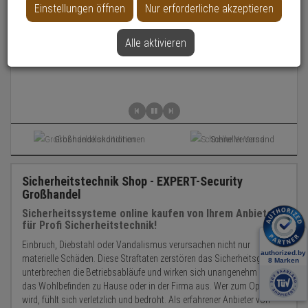
Einstellungen öffnen
Nur erforderliche akzeptieren
Alle aktivieren
Großhandelskonditionen
Schneller Versand
Sicherheitstechnik Shop - EXPERT-Security
Großhandel
Sicherheitssysteme online kaufen von Ihrem Anbieter
für Profi Sicherheitstechnik!
Einbruch, Diebstahl oder Vandalismus verursachen nicht nur
materielle Schäden. Diese Straftaten zerstören das Sicherheitsgefühl,
unterbrechen die Betriebsabläufe und wirken sich unangenehm auf
das Wohlbefinden zu Hause oder in der Firma aus. Wer zum Opfer
wird, fühlt sich verletzlich und bedroht. Als erfahrener Anbieter von