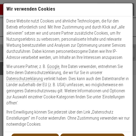
Warenkorb schließen
Suche öffnen
Warenko
Wir verwenden Cookies
Diese Website nutzt Cookies und ähnliche Technologien, die für den
+49 (0)821 899 493-0
Mo. - Do.: 8:00 - 16:30 | Fr.: 8:00 - 14:00 Uhr
0 ARTIKEL IM WARENKORB
Betrieb erforderlich sind. Mit Ihrer Zustimmung und durch Klick auf „alle
Kontaktservice nutzen
aktivieren“ setzen wir und unsere Partner zusätzliche Cookies, um Ihr
Ihr Warenkorb ist momentan leer.
Ergebnisse (
)
Nutzungserlebnis zu verbessern, personalisierte Inhalte und relevante
Fertig
Werbung bereitzustellen und Analysen zur Optimierung unserer Services
Shop
durchzuführen. Dabei können personenbezogene Daten wie Ihre IP-
durchsuchen
Adresse verarbeitet werden, um Inhalte an Ihre Interessen anzupassen.
Bitte
Es
Wie unsere Partner, z. B.
Google
, Ihre Daten verwenden, entnehmen Sie
geben
wurde
Details
Beratung
bitte deren Datenschutzerklärung, die wir für Sie in unserer
Sie
noch
Datenschutzerklärung
verlinkt haben. Dies kann auch den Datentransfer in
mindestens
Kategorien
CES UDM Außenzylinder 30
Länder außerhalb der EU (z. B. USA) umfassen, wo möglicherweise ein
3
Suche
geringeres Datenschutzniveau gilt. Weitere Informationen und Optionen
Zeichen
gestartet
nach Sicherungskarte
zur Auswahl einzelner Cookie-Kategorien finden Sie unter
'Einstellungen
ein,
öffnen'
.
um
die
Ihre Einwilligung können Sie jederzeit über den Link „Datenschutz
Suche
Einstellungen“ im Footer widerrufen. Ohne Zustimmung verwenden wir nur
zu
notwendige Cookies.
starten.