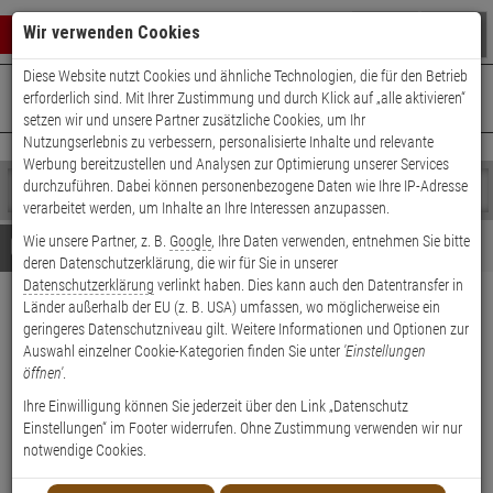
Warenkorb schließen
Suche öffnen
Warenko
Wir verwenden Cookies
Diese Website nutzt Cookies und ähnliche Technologien, die für den Betrieb
+49 (0)821 899 493-0
Mo. - Do.: 8:00 - 16:30 | Fr.: 8:00 - 14:00 Uhr
0 ARTIKEL IM WARENKORB
erforderlich sind. Mit Ihrer Zustimmung und durch Klick auf „alle aktivieren“
Kontaktservice nutzen
setzen wir und unsere Partner zusätzliche Cookies, um Ihr
Ihr Warenkorb ist momentan leer.
Ergebnisse (
)
Nutzungserlebnis zu verbessern, personalisierte Inhalte und relevante
Fertig
Werbung bereitzustellen und Analysen zur Optimierung unserer Services
Shop
durchzuführen. Dabei können personenbezogene Daten wie Ihre IP-Adresse
durchsuchen
verarbeitet werden, um Inhalte an Ihre Interessen anzupassen.
Bitte
Es
Wie unsere Partner, z. B.
Google
, Ihre Daten verwenden, entnehmen Sie bitte
geben
wurde
Details
Beratung
deren Datenschutzerklärung, die wir für Sie in unserer
Sie
noch
Datenschutzerklärung
verlinkt haben. Dies kann auch den Datentransfer in
mindestens
Kategorien
CES UDM Nachzylinder nach
Länder außerhalb der EU (z. B. USA) umfassen, wo möglicherweise ein
3
Suche
geringeres Datenschutzniveau gilt. Weitere Informationen und Optionen zur
Zeichen
gestartet
Sicherungskarte
Auswahl einzelner Cookie-Kategorien finden Sie unter
'Einstellungen
ein,
öffnen'
.
um
die
Ihre Einwilligung können Sie jederzeit über den Link „Datenschutz
Suche
Einstellungen“ im Footer widerrufen. Ohne Zustimmung verwenden wir nur
zu
notwendige Cookies.
starten.