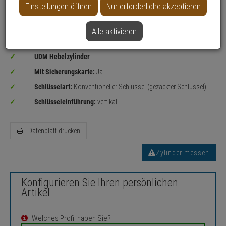
Einstellungen öffnen
Nur erforderliche akzeptieren
Alle aktivieren
Sicherheitslevel:
MITTEL
UDM Hebelzylinder
Mit Sicherungskarte:
Ja
Schlüsselart:
Konventioneller Schlüssel (gezackter Schlüssel)
Schlüsseleinführung:
vertikal
Datenblatt drucken
Zylinder messen
Konfigurieren Sie Ihren persönlichen
Artikel
Welches Profil haben Sie?