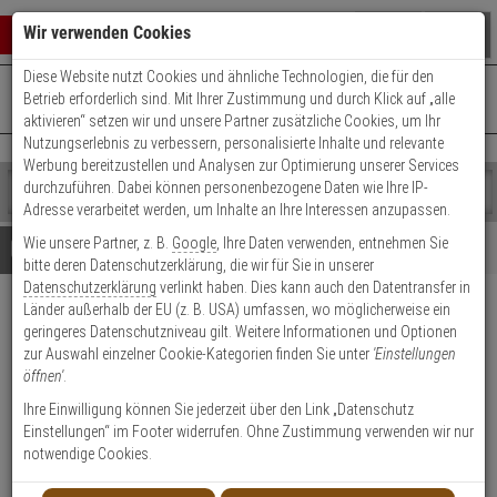
Warenkorb schließen
Suche öffnen
Warenko
Wir verwenden Cookies
Diese Website nutzt Cookies und ähnliche Technologien, die für den
+49 (0)821 899 493-0
Mo. - Do.: 8:00 - 16:30 | Fr.: 8:00 - 14:00 Uhr
0 ARTIKEL IM WARENKORB
Betrieb erforderlich sind. Mit Ihrer Zustimmung und durch Klick auf „alle
Kontaktservice nutzen
aktivieren“ setzen wir und unsere Partner zusätzliche Cookies, um Ihr
Ihr Warenkorb ist momentan leer.
Ergebnisse (
)
Nutzungserlebnis zu verbessern, personalisierte Inhalte und relevante
Fertig
Werbung bereitzustellen und Analysen zur Optimierung unserer Services
Shop
durchzuführen. Dabei können personenbezogene Daten wie Ihre IP-
durchsuchen
Adresse verarbeitet werden, um Inhalte an Ihre Interessen anzupassen.
Bitte
Es
Wie unsere Partner, z. B.
Google
, Ihre Daten verwenden, entnehmen Sie
geben
wurde
Details
Beratung
bitte deren Datenschutzerklärung, die wir für Sie in unserer
Sie
noch
Datenschutzerklärung
verlinkt haben. Dies kann auch den Datentransfer in
mindestens
Kategorien
CES UDM Hebelzylinder
Länder außerhalb der EU (z. B. USA) umfassen, wo möglicherweise ein
3
Suche
geringeres Datenschutzniveau gilt. Weitere Informationen und Optionen
Zeichen
gestartet
5558/30 nach Sicherungskarte
zur Auswahl einzelner Cookie-Kategorien finden Sie unter
'Einstellungen
ein,
öffnen'
.
um
die
Ihre Einwilligung können Sie jederzeit über den Link „Datenschutz
Suche
Einstellungen“ im Footer widerrufen. Ohne Zustimmung verwenden wir nur
zu
notwendige Cookies.
starten.